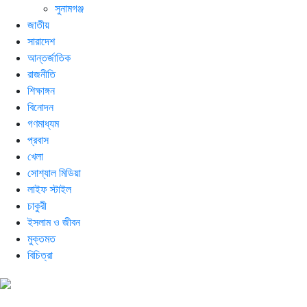
সুনামগঞ্জ
জাতীয়
সারাদেশ
আন্তর্জাতিক
রাজনীতি
শিক্ষাঙ্গন
বিনোদন
গণমাধ্যম
প্রবাস
খেলা
সোশ্যাল মিডিয়া
লাইফ স্টাইল
চাকুরী
ইসলাম ও জীবন
মুক্তমত
বিচিত্রা