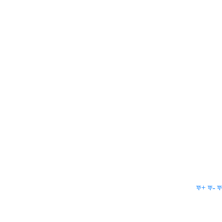
ফ+
ফ-
ফ