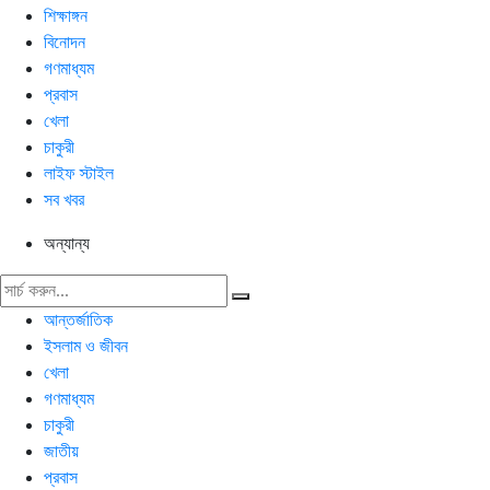
শিক্ষাঙ্গন
বিনোদন
গণমাধ্যম
প্রবাস
খেলা
চাকুরী
লাইফ স্টাইল
সব খবর
অন্যান্য
আন্তর্জাতিক
ইসলাম ও জীবন
খেলা
গণমাধ্যম
চাকুরী
জাতীয়
প্রবাস