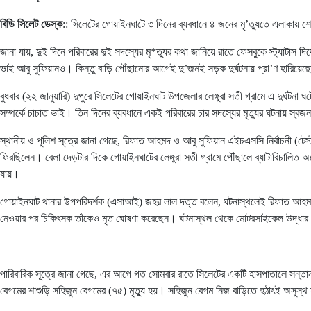
বিডি সিলেট ডেস্ক
:: সিলেটের গোয়াইনঘাটে ৩ দিনের ব্যবধানে ৪ জনের মৃ’ত্যুতে এলাকায় 
জানা যায়, দুই দিনে পরিবারের দুই সদস্যের মৃ*ত্যুর কথা জানিয়ে রাতে ফেসবুকে স্ট্যাটা
ভাই আবু সুফিয়ানও। কিন্তু বাড়ি পৌঁছানোর আগেই দু’জনই সড়ক দুর্ঘটনায় প্রা’ণ হারিয়ে
বুধবার (২২ জানুয়ারি) দুপুরে সিলেটের গোয়াইনঘাট উপজেলার লেঙ্গুরা সতী গ্রামে এ দুর্
সম্পর্কে চাচাত ভাই। তিন দিনের ব্যবধানে একই পরিবারের চার সদস্যের মৃত্যুর ঘটনায় স্
স্থানীয় ও পুলিশ সূত্রে জানা গেছে, রিফাত আহমদ ও আবু সুফিয়ান এইচএসসি নির্বাচনী (টেস
ফিরছিলেন। বেলা দেড়টার দিকে গোয়াইনঘাটের লেঙ্গুরা সতী গ্রামে পৌঁছালে ব্যাটারিচা
যায়।
গোয়াইনঘাট থানার উপপরিদর্শক (এসাআই) জহর লাল দত্ত বলেন, ঘটনাস্থলেই রিফাত আহমদ
নেওয়ার পর চিকিৎসক তাঁকেও মৃত ঘোষণা করেছেন। ঘটনাস্থল থেকে মোটরসাইকেল উদ্ধার
পারিবারিক সূত্রে জানা গেছে, এর আগে গত সোমবার রাতে সিলেটের একটি হাসপাতালে সন্তান 
বেগমের শাশুড়ি সহিজুন বেগমের (৭৫) মৃত্যু হয়। সহিজুন বেগম নিজ বাড়িতে হঠাৎই অসুস্থ হ