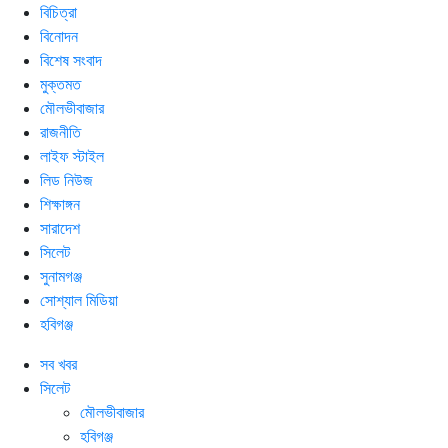
বিচিত্রা
বিনোদন
বিশেষ সংবাদ
মুক্তমত
মৌলভীবাজার
রাজনীতি
লাইফ স্টাইল
লিড নিউজ
শিক্ষাঙ্গন
সারাদেশ
সিলেট
সুনামগঞ্জ
সোশ্যাল মিডিয়া
হবিগঞ্জ
সব খবর
সিলেট
মৌলভীবাজার
হবিগঞ্জ