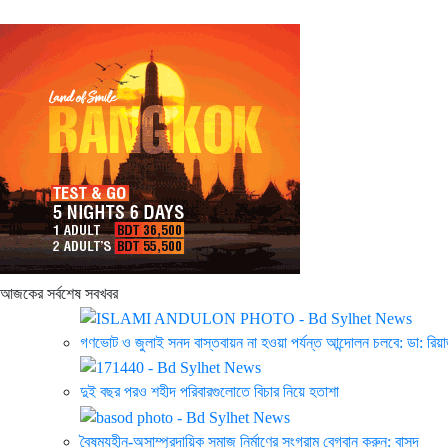
আজকের সর্বশেষ সবখবর
গণভোট ও জুলাই সনদ বাস্তবায়ন না হওয়া পর্যন্ত আন্দোলন চলবে: ডা: রিয়
দুই বছর পরও শহীদ পরিবারগুলোতে বিচার নিয়ে হতাশা
বৈষম্যহীন-অসাম্প্রদায়িক সমাজ নির্মাণের সংগ্রাম বেগবান করুন: বাসদ