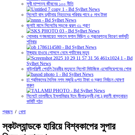
সুখী দাম্পত্য জীবনের ১০০ নীতি
সিলেটে বাস দুর্ঘটনায় নিহতদের পরিবার পাবে ৫ লাখ টাকা
জুলাই মাসে সিলেটের সড়কে ঝরল ৩১ প্রাণ
সোমবার গণজমায়েত সফলে মশাল মিছিল ও প্রচারপত্র বিতরণ কর্মসূচী
শনিবার
টাঙ্গুয়ার হাওরে গোসলে নেমে পর্যটকের মৃত্যু
বাউলশিল্পী পেহলি ভৈরবীর মৃত্যুতে সিলেট মিউজিক এসোসিয়েশনের শোক
চা শ্রমিকদের দৈনিক নগদ মজুরি ৬শত টাকা ও দ্রুত নির্বাচন ঘোষণা
করুন
সিলেটে তালামীযে ইসলামিয়ার ঈদে মীলাদুন্নবী (সা.) র‌্যালী বাস্তবায়ন
কমিটি গঠন
প্রচ্ছদ
/
খেলা
স্কটল্যান্ডকে হারিয়ে বিশ্বকাপের সুপার