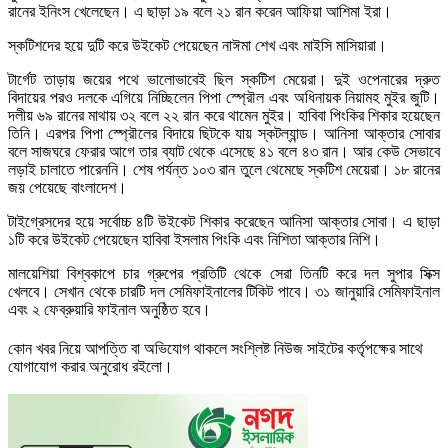
রানের ইনিংস খেলেছেন। এ ছাড়া ১৯ বলে ২১ রান করেন আফিয়া আশিমা ইরা।
স্কটিশদের হয়ে দুটি করে উইকেট পেয়েছেন নাঈমা শেখ এবং মাইসি মাসিয়ারা।
টার্গেট তাড়ায় জয়ের পথে ভালোভাবেই ছিল স্কটিশ মেয়েরা। দুই ওপেনারের দ্রুত
বিদায়ের পরও দলকে এগিয়ে নিচ্ছিলেন পিপা স্প্রৌল এবং অধিনায়ক নিয়ামহ মুইর জুটি।
দলীয় ৬৯ রানের মাথায় ৩২ বলে ২২ রান করে থামেন মুইর। হাবিবা পিংকির শিকার হয়েছেন
তিনি। এরপর পিপা স্প্রৌলের বিদায়ে ছিটকে যায় স্কটল্যান্ড। আনিসা আক্তার সোবার
বলে সাজঘরে ফেরার আগে তার ব্যাট থেকে এসেছে ৪১ বলে ৪৩ রান। আর কেউ সেভাবে
লড়াই চালাতে পারেননি। শেষ পর্যন্ত ১০৩ রান তুলে থেমেছে স্কটিশ মেয়েরা। ১৮ রানের
জয় পেয়েছে বাংলাদেশ।
টাইগ্রেসদের হয়ে সর্বোচ্চ ৪টি উইকেট শিকার করেছেন আনিসা আক্তার সোবা। এ ছাড়া
১টি করে উইকেট পেয়েছেন হাবিবা ইসলাম পিংকি এবং নিশিতা আক্তার নিশি।
মালয়েশিয়া বিশ্বকাপে চার গ্রুপের প্রতিটি থেকে সেরা তিনটি করে দল সুপার সিক্স
খেলবে। সেখান থেকে চারটি দল সেমিফাইনালের টিকিট পাবে। ৩১ জানুয়ারি সেমিফাইনাল
এবং ২ ফেব্রুয়ারি ফাইনাল অনুষ্ঠিত হবে।
কোন খবর নিয়ে আপত্তি বা অভিযোগ থাকলে সংশ্লিষ্ট নিউজ সাইটের কর্তৃপক্ষের সাথে
যোগাযোগ করার অনুরোধ রইলো।