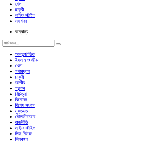
খেলা
চাকুরী
লাইফ স্টাইল
সব খবর
অন্যান্য
আন্তর্জাতিক
ইসলাম ও জীবন
খেলা
গণমাধ্যম
চাকুরী
জাতীয়
প্রবাস
বিচিত্রা
বিনোদন
বিশেষ সংবাদ
মুক্তমত
মৌলভীবাজার
রাজনীতি
লাইফ স্টাইল
লিড নিউজ
শিক্ষাঙ্গন