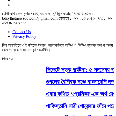
যোগাযোগ : হক সুপার মার্কেট, ৩য় তলা, পূর্ব জিন্দাবাজার, সিলেট ইমেইল :
bdsylhetnewsdotcom@gmail.com মোবাইল : +৮৮ ০১৩ ১০৫৩ ২৭২৫, +৮৮
০১৭ ৪৬৭২ ৯০১০
Contact Us
Privacy Policy
বিনা অনুমতিতে এই সাইটের সংবাদ, আলোকচিত্র অডিও ও ভিডিও ব্যবহার করা বা অন্য
কোথাও প্রকাশ করা সম্পুর্ন বেআইনি।
শিরোনাম
সিলেটে সড়ক দুর্ঘটনা: ৫ সদস্যের তদ
গুগলের বৈশ্বিক মঞ্চে বাংলাদেশি দম্পত
এবার কথিত ‘প্রেমিকা’-কে অর্থ দেওয়া
পাকিস্তানি নারী গোয়েন্দার ফাঁদে পড়ে