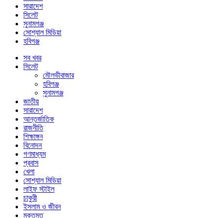
সারাদেশ
সিলেট
সুনামগঞ্জ
সোশ্যাল মিডিয়া
হবিগঞ্জ
সব খবর
সিলেট
মৌলভীবাজার
হবিগঞ্জ
সুনামগঞ্জ
জাতীয়
সারাদেশ
আন্তর্জাতিক
রাজনীতি
শিক্ষাঙ্গন
বিনোদন
গণমাধ্যম
প্রবাস
খেলা
সোশ্যাল মিডিয়া
লাইফ স্টাইল
চাকুরী
ইসলাম ও জীবন
মুক্তমত