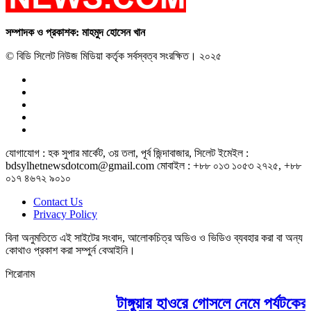
সম্পাদক ও প্রকাশক: মাহমুদ হোসেন খান
© বিডি সিলেট নিউজ মিডিয়া কর্তৃক সর্বস্বত্ব সংরক্ষিত। ২০২৫
যোগাযোগ : হক সুপার মার্কেট, ৩য় তলা, পূর্ব জিন্দাবাজার, সিলেট ইমেইল :
bdsylhetnewsdotcom@gmail.com মোবাইল : +৮৮ ০১৩ ১০৫৩ ২৭২৫, +৮৮
০১৭ ৪৬৭২ ৯০১০
Contact Us
Privacy Policy
বিনা অনুমতিতে এই সাইটের সংবাদ, আলোকচিত্র অডিও ও ভিডিও ব্যবহার করা বা অন্য
কোথাও প্রকাশ করা সম্পুর্ন বেআইনি।
শিরোনাম
টাঙ্গুয়ার হাওরে গোসলে নেমে পর্যটকের মৃত