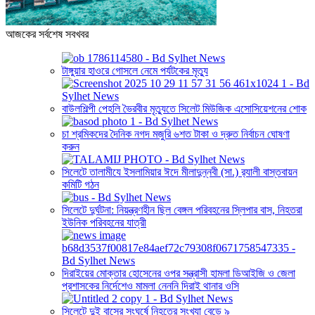
আজকের সর্বশেষ সবখবর
টাঙ্গুয়ার হাওরে গোসলে নেমে পর্যটকের মৃত্যু
বাউলশিল্পী পেহলি ভৈরবীর মৃত্যুতে সিলেট মিউজিক এসোসিয়েশনের শোক
চা শ্রমিকদের দৈনিক নগদ মজুরি ৬শত টাকা ও দ্রুত নির্বাচন ঘোষণা
করুন
সিলেটে তালামীযে ইসলামিয়ার ঈদে মীলাদুন্নবী (সা.) র‌্যালী বাস্তবায়ন
কমিটি গঠন
সিলেটে দুর্ঘটনা: নিয়ন্ত্রণহীন ছিল বেঙ্গল পরিবহনের স্লিপার বাস, নিহতরা
ইউনিক পরিবহনের যাত্রী
দিরাইয়ের মোক্তার হোসেনের ওপর সন্ত্রাসী হামলা ডিআইজি ও জেলা
প্রশাসকের নির্দেশেও মামলা নেননি দিরাই থানার ওসি
সিলেটে দুই বাসের সংঘর্ষে নিহতের সংখ্যা বেড়ে ৯