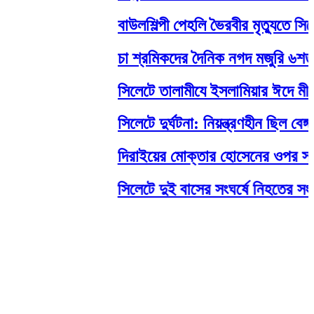
বাউলশিল্পী পেহলি ভৈরবীর মৃত্যুতে স
চা শ্রমিকদের দৈনিক নগদ মজুরি ৬শত টা
সিলেটে তালামীযে ইসলামিয়ার ঈদে মীলাদু
সিলেটে দুর্ঘটনা: নিয়ন্ত্রণহীন ছিল বেঙ
দিরাইয়ের মোক্তার হোসেনের ওপর সন্ত্
সিলেটে দুই বাসের সংঘর্ষে নিহতের সংখ্