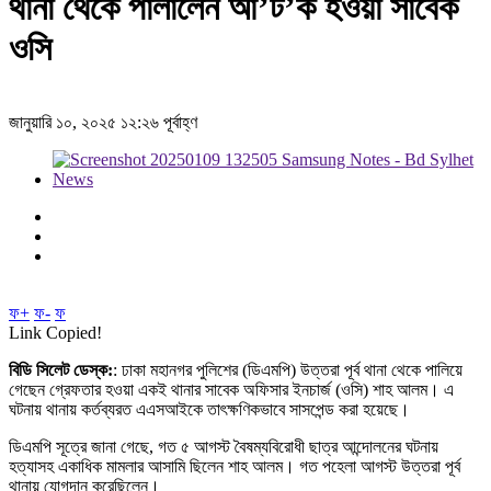
থানা থেকে পালালেন আ’ট’ক হওয়া সাবেক
ওসি
জানুয়ারি ১০, ২০২৫ ১২:২৬ পূর্বাহ্ণ
ফ+
ফ-
ফ
Link Copied!
বিডি সিলেট ডেস্ক:
: ঢাকা মহানগর পুলিশের (ডিএমপি) উত্তরা পূর্ব থানা থেকে পালিয়ে
গেছেন গ্রেফতার হওয়া একই থানার সাবেক অফিসার ইনচার্জ (ওসি) শাহ আলম। এ
ঘটনায় থানায় কর্তব্যরত এএসআইকে তাৎক্ষণিকভাবে সাসপেন্ড করা হয়েছে।
ডিএমপি সূত্রে জানা গেছে, গত ৫ আগস্ট বৈষম্যবিরোধী ছাত্র আন্দোলনের ঘটনায়
হত্যাসহ একাধিক মামলার আসামি ছিলেন শাহ আলম। গত পহেলা আগস্ট উত্তরা পূর্ব
থানায় যোগদান করেছিলেন।