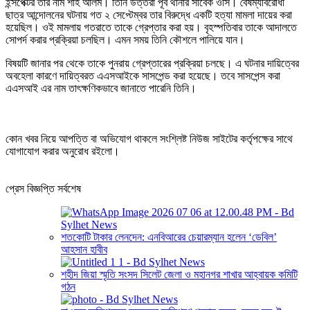
ইন্সপেক্টর তার নাম শাহ আলম। তিনি উত্তরা পূর্ব থানার সাবেক ওসি। বৈষম্যবিরোধী
ছাত্র আন্দোলনের ঘটনায় গত ২ সেপ্টেম্বর তার বিরুদ্ধে একটি হত্যা মামলা দায়ের করা
হয়েছিল। ওই মামলায় গতরাতে তাকে গ্রেপ্তার করা হয়। বৃহস্পতিবার তাকে আদালতে
সোপর্দ করার প্রক্রিয়া চলছিল। এমন সময় তিনি কৌশলে পালিয়ে যান।
বিষয়টি জানার পর থেকে তাকে পুনরায় গ্রেপ্তারের প্রক্রিয়া চলছে। এ ঘটনার দায়িত্বের
অবহেলা কারণে দায়িত্বরত এএসআইকে সাসপেন্ড করা হয়েছে। তবে সাসপেন্স করা
এএসআই এর নাম তাৎক্ষণিকভাবে জানাতে পারেনি তিনি।
কোন খবর নিয়ে আপত্তি বা অভিযোগ থাকলে সংশ্লিষ্ট নিউজ সাইটের কর্তৃপক্ষের সাথে
যোগাযোগ করার অনুরোধ রইলো।
প্রেস বিজ্ঞপ্তি সর্বশেষ
শতকোটি টাকার লেনদেন: এনবিআরের চেয়ারম্যান হলেন ‘ডেবিল’
আহসান হাবীব
শহীদ জিয়া স্মৃতি সংসদ সিলেট জেলা ও মহানগর শাখার আহ্বায়ক কমিটি
গঠন