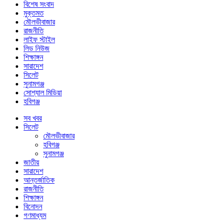
বিশেষ সংবাদ
মুক্তমত
মৌলভীবাজার
রাজনীতি
লাইফ স্টাইল
লিড নিউজ
শিক্ষাঙ্গন
সারাদেশ
সিলেট
সুনামগঞ্জ
সোশ্যাল মিডিয়া
হবিগঞ্জ
সব খবর
সিলেট
মৌলভীবাজার
হবিগঞ্জ
সুনামগঞ্জ
জাতীয়
সারাদেশ
আন্তর্জাতিক
রাজনীতি
শিক্ষাঙ্গন
বিনোদন
গণমাধ্যম