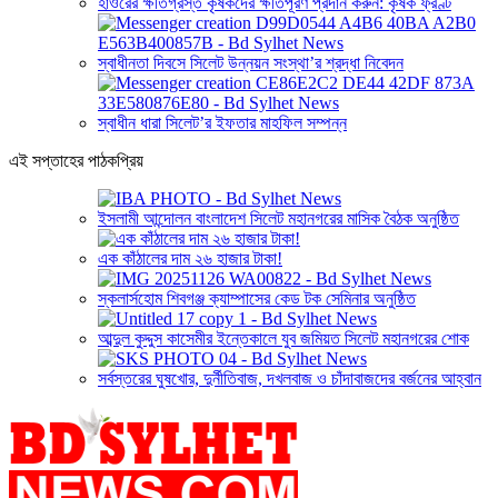
হাওরের ক্ষতিগ্রস্ত কৃষকদের ক্ষতিপূরণ প্রদান করুন: কৃষক ফ্রণ্ট
স্বাধীনতা দিবসে সিলেট উন্নয়ন সংস্থা’র শ্রদ্ধা নিবেদন
স্বাধীন ধারা সিলেট’র ইফতার মাহফিল সম্পন্ন
এই সপ্তাহের পাঠকপ্রিয়
ইসলামী আন্দোলন বাংলাদেশ সিলেট মহানগরের মাসিক বৈঠক অনুষ্ঠিত
এক কাঁঠালের দাম ২৬ হাজার টাকা!
স্কলার্সহোম শিবগঞ্জ ক্যাম্পাসের কেড টক সেমিনার অনুষ্ঠিত
আব্দুল কুদ্দুস কাসেমীর ইন্তেকালে যুব জমিয়ত সিলেট মহানগরের শোক
সর্বস্তরের ঘুষখোর, দুর্নীতিবাজ, দখলবাজ ও চাঁদাবাজদের বর্জনের আহ্বান