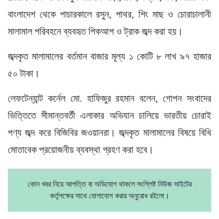
বাংলাদেশ থেকে পাচারকালে রসুন, পাথর, শিং মাছ ও চোরাচালানী
মালামাল পরিবহনে ব্যবহৃত পিকআপ ও ট্রাক জব্দ করা হয়।
জব্দকৃত মালামালের বর্তমান বাজার মূল্য ১ কোটি ৮ লাখ ৯৭ হাজার
৫০ টাকা।
লেফটেন্যান্ট কর্নেল মো. হাফিজুর রহমান বলেন, গোপন সংবাদের
ভিত্তিতে সীমান্তবর্তী এলাকার অভিযান চালিয়ে ভারতীয় চোরাই
পণ্য জব্দ করে বিজিবির জওয়ানরা। জব্দকৃত মালামালের বিষয়ে বিধি
মোতাবেক প্রয়োজনীয় ব্যবস্থা গ্রহণ করা হবে।
কোন খবর নিয়ে আপত্তি বা অভিযোগ থাকলে সংশ্লিষ্ট নিউজ সাইটের
কর্তৃপক্ষের সাথে যোগাযোগ করার অনুরোধ রইলো।