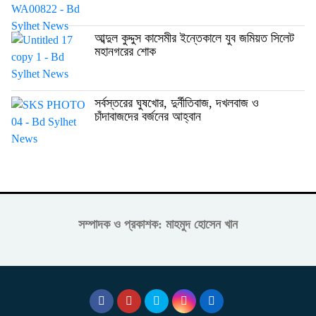
আব্দুল কুদ্দুস কাসেমীর ইন্তেকালে যুব জমিয়ত সিলেট
মহানগরের শোক
সর্বস্তরের ঘুষখোর, দুর্নীতিবাজ, দখলবাজ ও
চাঁদাবাজদের বর্জনের আহ্বান
সম্পাদক ও প্রকাশক: মাহমুদ হোসেন খান