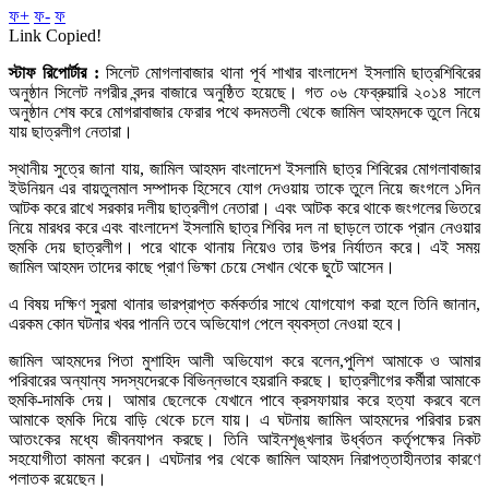
ফ+
ফ-
ফ
Link Copied!
স্টাফ রিপোর্টার :
সিলেট মোগলাবাজার থানা পূর্ব শাখার বাংলাদেশ ইসলামি ছাত্রশিবিরের
অনুষ্ঠান সিলেট নগরীর বন্দর বাজারে অনুষ্ঠিত হয়েছে। গত ০৬ ফেব্রুয়ারি ২০১৪ সালে
অনুষ্ঠান শেষ করে মোগরাবাজার ফেরার পথে কদমতলী থেকে জামিল আহমদকে তুলে নিয়ে
যায় ছাত্রলীগ নেতারা।
স্থানীয় সুত্রে জানা যায়, জামিল আহমদ বাংলাদেশ ইসলামি ছাত্র শিবিরের মোগলাবাজার
ইউনিয়ন এর বায়তুলমাল সম্পাদক হিসেবে যোগ দেওয়ায় তাকে তুলে নিয়ে জংগলে ১দিন
আটক করে রাখে সরকার দলীয় ছাত্রলীগ নেতারা। এবং আটক করে থাকে জংগলের ভিতরে
নিয়ে মারধর করে এবং বাংলাদেশ ইসলামি ছাত্র শিবির দল না ছাড়লে তাকে প্রান নেওয়ার
হুমকি দেয় ছাত্রলীগ। পরে থাকে থানায় নিয়েও তার উপর নির্যাতন করে। এই সময়
জামিল আহমদ তাদের কাছে প্রাণ ভিক্ষা চেয়ে সেখান থেকে ছুটে আসেন।
এ বিষয় দক্ষিণ সুরমা থানার ভারপ্রাপ্ত কর্মকর্তার সাথে যোগযোগ করা হলে তিনি জানান,
এরকম কোন ঘটনার খবর পাননি তবে অভিযোগ পেলে ব্যবস্তা নেওয়া হবে।
জামিল আহমদের পিতা মুশাহিদ আলী অভিযোগ করে বলেন,পুলিশ আমাকে ও আমার
পরিবারের অন্যান্য সদস্যদেরকে বিভিন্নভাবে হয়রানি করছে। ছাত্রলীগের কর্মীরা আমাকে
হুমকি-দামকি দেয়। আমার ছেলেকে যেখানে পাবে ক্রসফায়ার করে হত্যা করবে বলে
আমাকে হুমকি দিয়ে বাড়ি থেকে চলে যায়। এ ঘটনায় জামিল আহমদের পরিবার চরম
আতংকের মধ্যে জীবনযাপন করছে। তিনি আইনশৃঙ্খলার উর্ধ্বতন কর্তৃপক্ষের নিকট
সহযোগীতা কামনা করেন। এঘটনার পর থেকে জামিল আহমদ নিরাপত্তাহীনতার কারণে
পলাতক রয়েছেন।