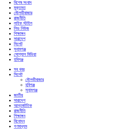
বিশেষ সংবাদ
মুক্তমত
মৌলভীবাজার
রাজনীতি
লাইফ স্টাইল
লিড নিউজ
শিক্ষাঙ্গন
সারাদেশ
সিলেট
সুনামগঞ্জ
সোশ্যাল মিডিয়া
হবিগঞ্জ
সব খবর
সিলেট
মৌলভীবাজার
হবিগঞ্জ
সুনামগঞ্জ
জাতীয়
সারাদেশ
আন্তর্জাতিক
রাজনীতি
শিক্ষাঙ্গন
বিনোদন
গণমাধ্যম