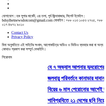
যোগাযোগ : হক সুপার মার্কেট, ৩য় তলা, পূর্ব জিন্দাবাজার, সিলেট ইমেইল :
bdsylhetnewsdotcom@gmail.com মোবাইল : +৮৮ ০১৩ ১০৫৩ ২৭২৫, +৮৮
০১৭ ৪৬৭২ ৯০১০
Contact Us
Privacy Policy
বিনা অনুমতিতে এই সাইটের সংবাদ, আলোকচিত্র অডিও ও ভিডিও ব্যবহার করা বা অন্য
কোথাও প্রকাশ করা সম্পুর্ন বেআইনি।
শিরোনাম
যে ৭ অভ্যাস আপনার হৃদরোগের ঝুঁ
জলবায়ু পরিবর্তনে কানাডার দাবানলের
বিয়ের ৬ মাস পেরোনোর আগেই দম্পত
শাবিপ্রবিতে ২১ দেশের ছবি নিয়ে আ