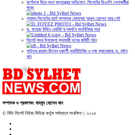
মুর্শেদকে ঘিরে নতুন ষড়যন্ত্রের অভিযোগ, সিলেটের বিএনপি নেতাকর্মীরা
ক্ষুব্ধ
শ্যামল সিলেটের বার্তা সম্পাদক মোহাম্মদ আবুল হোসেন আর নেই
ড. ফয়েজ উদ্দিন এমবিই’র সমর্থনে মতবিনিময় সভা
সিলেট সদর উপজেলা ব্যবসায়ী দলের কমিটি গঠন
সাইফুর রহমান ছিলেন দূরদর্শী অর্থনীতিবিদ ও দক্ষ ম্যানেজার: ড. মঈন
খান
সম্পাদক ও প্রকাশক: মাহমুদ হোসেন খান
© বিডি সিলেট নিউজ মিডিয়া কর্তৃক সর্বস্বত্ব সংরক্ষিত। ২০২৫