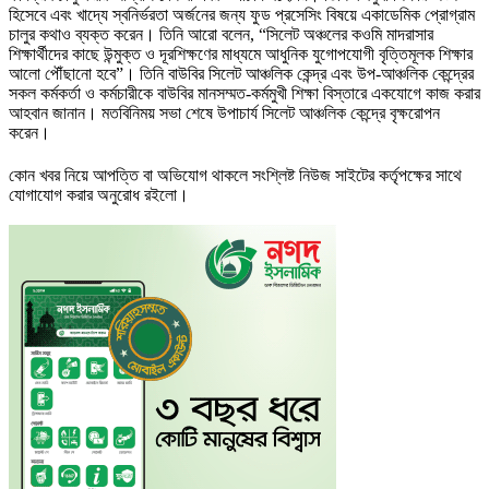
হিসেবে এবং খাদ্যে স্বনির্ভরতা অর্জনের জন্য ফুড প্রসেসিং বিষয়ে একাডেমিক প্রোগ্রাম
চালুর কথাও ব্যক্ত করেন। তিনি আরো বলেন, “সিলেট অঞ্চলের কওমি মাদরাসার
শিক্ষার্থীদের কাছে উন্মুক্ত ও দূরশিক্ষণের মাধ্যমে আধুনিক যুগোপযোগী বৃত্তিমূলক শিক্ষার
আলো পৌঁছানো হবে”। তিনি বাউবির সিলেট আঞ্চলিক কেন্দ্র এবং উপ-আঞ্চলিক কেন্দ্রের
সকল কর্মকর্তা ও কর্মচারীকে বাউবির মানসম্মত-কর্মমুখী শিক্ষা বিস্তারে একযোগে কাজ করার
আহবান জানান। মতবিনিময় সভা শেষে উপাচার্য সিলেট আঞ্চলিক কেন্দ্রে বৃক্ষরোপন
করেন।
কোন খবর নিয়ে আপত্তি বা অভিযোগ থাকলে সংশ্লিষ্ট নিউজ সাইটের কর্তৃপক্ষের সাথে
যোগাযোগ করার অনুরোধ রইলো।