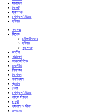
সারাদেশ
সিলেট
সুনামগঞ্জ
সোশ্যাল মিডিয়া
হবিগঞ্জ
সব খবর
সিলেট
মৌলভীবাজার
হবিগঞ্জ
সুনামগঞ্জ
জাতীয়
সারাদেশ
আন্তর্জাতিক
রাজনীতি
শিক্ষাঙ্গন
বিনোদন
গণমাধ্যম
প্রবাস
খেলা
সোশ্যাল মিডিয়া
লাইফ স্টাইল
চাকুরী
ইসলাম ও জীবন
মুক্তমত