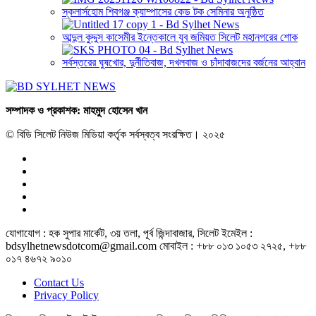
স্কলার্সহোম শিবগঞ্জ ক্যাম্পাসের কেড টক সেমিনার অনুষ্ঠিত
আব্দুল কুদ্দুস কাসেমীর ইন্তেকালে যুব জমিয়ত সিলেট মহানগরের শোক
সর্বস্তরের ঘুষখোর, দুর্নীতিবাজ, দখলবাজ ও চাঁদাবাজদের বর্জনের আহ্বান
সম্পাদক ও প্রকাশক: মাহমুদ হোসেন খান
© বিডি সিলেট নিউজ মিডিয়া কর্তৃক সর্বস্বত্ব সংরক্ষিত। ২০২৫
যোগাযোগ : হক সুপার মার্কেট, ৩য় তলা, পূর্ব জিন্দাবাজার, সিলেট ইমেইল :
bdsylhetnewsdotcom@gmail.com মোবাইল : +৮৮ ০১৩ ১০৫৩ ২৭২৫, +৮৮
০১৭ ৪৬৭২ ৯০১০
Contact Us
Privacy Policy