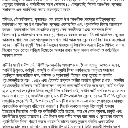
কেন্দ্রের কর্মকর্তা ও কর্মচারীদের সাথে সোমবার (৫ ফেব্রুয়ারি) সিলেট আঞ্চলিক কেন্দ্রের
সভাকক্ষে এক মতবিনিময় সভায় অংশগ্রহণ করেন।
হবিগঞ্জ, মৌলভীবাজার, সুনামগঞ্জ এবং ছাতক উপ-আঞ্চলিক কেন্দ্রের দায়িত্বপ্রাপ্ত
কর্মকর্তাগণ স্ব-স্ব উপ-আঞ্চলিক কেন্দ্রের একাডেমিক এবং প্রশাসনিক বিষয়ে আলোচনা
করেন। কর্মকর্তাগণ উপ-আঞ্চলিক কেন্দ্রে সেবা সহজীকরণে এবং মানসম্মত শিক্ষা
বিস্তারে। একনিষ্ঠভাবে কাজ করার দৃঢ় প্রত্যয় ব্যক্ত করেন। সিলেট আঞ্চলিক কেন্দ্রের
আঞ্চলিক পরিচালক মো: খালেকুজ্জামান খান তিনি আঞ্চলিক কেন্দ্রর সার্বিক বিষয়ে আলোচনা
করেন। বাউবির বহুমুখী শিক্ষা কার্যক্রমের মাধ্যমে সুবিধাবঞ্চিত জনগোষ্ঠীকে শিক্ষিত ও দক্ষ
হিসেবে গড়ে তোলে দারিদ্র্য বিমোচনে অবদান রাখার জন্য সকল কর্মকর্তা ও কর্মচারীকে
আহবান জানান।
বাউবির মাননীয় উপাচার্য, বিশিষ্ট ভূ-তত্ত্ববিদ অধ্যাপক ড. সৈয়দ হুমায়ুন আখতার বলেন,
“বাউবি উন্মুক্ত, কর্মমুখী, গণমুখী ও জীবনব্যাপী শিক্ষা কার্যক্রমের মাধ্যমে সমাজের
প্রান্তিক জনগোষ্ঠীকে দক্ষ, কর্মক্ষম ও স্বাবলম্বী হিসেবে গড়ে তুলছে যা মাননীয়
প্রধানমন্ত্রীর রূপকল্প ২০৪১ এবং টেকসই উন্নয়ন অভীষ্ট অর্জনে ভূমিকা রাখছে। মাননীয়
প্রধানমন্ত্রীর অঙ্গিকার ‘স্মার্ট বাংলাদেশ’ গড়তে হলে স্মার্ট নাগরিক হতে হবে, স্মার্ট নাগরিক
হতে হলে তথ্যপ্রযুক্তি নির্ভর বহুমুখী শিক্ষার বিকল্প নেই, বাউবি স্মার্ট নাগরিক গড়ে তোলার
জন্য সারা দেশে ১২ আঞ্চলিক কেন্দ্র, ৮০ টি উপ-আঞ্চলিক কেন্দ্র, ১৫৬২ টি স্টাডি সেন্টারে
মাধ্যমিক থেকে পিএইচডি পর্যন্ত মোট ৮০ টি ফরমাল ও নন-ফরমাল প্রোগ্রামের মাধ্যমে
একাডেমিক কার্যক্রম পরিচালনা করছে”। সিলেট অঞ্চলের মানুষ বিদেশমুখী হওয়ায়
ইউরোপে সিলেটের একটি বড় কমিউনিটি তৈরী হয়েছে, যারা সে দেশে ব্যবসা, চাকুরী এবং
রাজনীতিতে যুক্ত হয়েছেন। এই বিশাল জনগোষ্ঠীর মধ্যে যারা সময় ও সুযোগের অভাবে
প্রাতিষ্ঠানিক শিক্ষা গ্রহণ করতে পারেন নি তাদের জন্য লন্ডনে বাউবির একাডেমিক
কার্যক্রম চালু করার আশ্বাস দেন বাউবির উপাচার্য মহোদয়। তিনি কর্মমুখী শিক্ষার অংশ