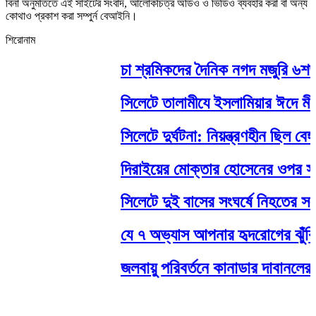
বিনা অনুমতিতে এই সাইটের সংবাদ, আলোকচিত্র অডিও ও ভিডিও ব্যবহার করা বা অন্য
কোথাও প্রকাশ করা সম্পুর্ন বেআইনি।
শিরোনাম
চা শ্রমিকদের দৈনিক নগদ মজুরি ৬শত ট
সিলেটে তালামীযে ইসলামিয়ার ঈদে মীলাদ
সিলেটে দুর্ঘটনা: নিয়ন্ত্রণহীন ছিল বে
দিরাইয়ের মোক্তার হোসেনের ওপর সন্ত্
সিলেটে দুই বাসের সংঘর্ষে নিহতের সংখ
যে ৭ অভ্যাস আপনার হৃদরোগের ঝুঁকি 
জলবায়ু পরিবর্তনে কানাডার দাবানলের ঝু