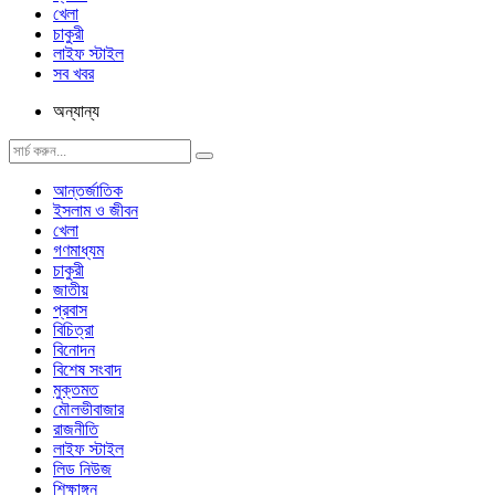
খেলা
চাকুরী
লাইফ স্টাইল
সব খবর
অন্যান্য
আন্তর্জাতিক
ইসলাম ও জীবন
খেলা
গণমাধ্যম
চাকুরী
জাতীয়
প্রবাস
বিচিত্রা
বিনোদন
বিশেষ সংবাদ
মুক্তমত
মৌলভীবাজার
রাজনীতি
লাইফ স্টাইল
লিড নিউজ
শিক্ষাঙ্গন