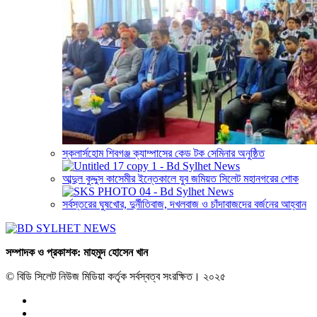
স্কলার্সহোম শিবগঞ্জ ক্যাম্পাসের কেড টক সেমিনার অনুষ্ঠিত
আব্দুল কুদ্দুস কাসেমীর ইন্তেকালে যুব জমিয়ত সিলেট মহানগরের শোক
সর্বস্তরের ঘুষখোর, দুর্নীতিবাজ, দখলবাজ ও চাঁদাবাজদের বর্জনের আহ্বান
সম্পাদক ও প্রকাশক: মাহমুদ হোসেন খান
© বিডি সিলেট নিউজ মিডিয়া কর্তৃক সর্বস্বত্ব সংরক্ষিত। ২০২৫