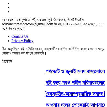
যোগাযোগ : হক সুপার মার্কেট, ৩য় তলা, পূর্ব জিন্দাবাজার, সিলেট ইমেইল :
bdsylhetnewsdotcom@gmail.com মোবাইল : +৮৮ ০১৩ ১০৫৩ ২৭২৫, +৮৮
০১৭ ৪৬৭২ ৯০১০
Contact Us
Privacy Policy
বিনা অনুমতিতে এই সাইটের সংবাদ, আলোকচিত্র অডিও ও ভিডিও ব্যবহার করা বা অন্য
কোথাও প্রকাশ করা সম্পুর্ন বেআইনি।
শিরোনাম
গণভোট ও জুলাই সনদ বাস্তবায়ন না হ
দুই বছর পরও শহীদ পরিবারগুলোতে বি
বৈষম্যহীন-অসাম্প্রদায়িক সমাজ নির্
আপনার দলের লোকেরাই আপনাকে প্রধান