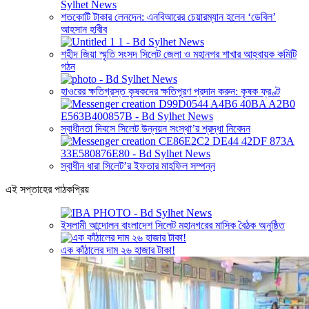
শতকোটি টাকার লেনদেন: এনবিআরের চেয়ারম্যান হলেন ‘ডেবিল’
আহসান হাবীব
শহীদ জিয়া স্মৃতি সংসদ সিলেট জেলা ও মহানগর শাখার আহ্বায়ক কমিটি
গঠন
হাওরের ক্ষতিগ্রস্ত কৃষকদের ক্ষতিপূরণ প্রদান করুন: কৃষক ফ্রণ্ট
স্বাধীনতা দিবসে সিলেট উন্নয়ন সংস্থা’র শ্রদ্ধা নিবেদন
স্বাধীন ধারা সিলেট’র ইফতার মাহফিল সম্পন্ন
এই সপ্তাহের পাঠকপ্রিয়
ইসলামী আন্দোলন বাংলাদেশ সিলেট মহানগরের মাসিক বৈঠক অনুষ্ঠিত
এক কাঁঠালের দাম ২৬ হাজার টাকা!