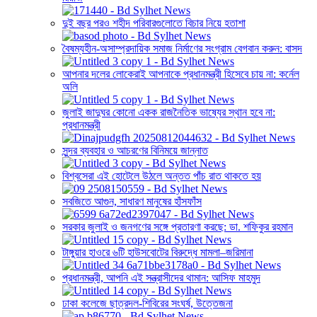
দুই বছর পরও শহীদ পরিবারগুলোতে বিচার নিয়ে হতাশা
বৈষম্যহীন-অসাম্প্রদায়িক সমাজ নির্মাণের সংগ্রাম বেগবান করুন: বাসদ
আপনার দলের লোকেরাই আপনাকে প্রধানমন্ত্রী হিসেবে চায় না: কর্নেল
অলি
জুলাই জাদুঘর কোনো একক রাজনৈতিক ভাষ্যের স্থান হবে না:
প্রধানমন্ত্রী
সুন্দর ব্যবহার ও আচরণের বিনিময়ে জান্নাত
বিশ্বসেরা এই হোটেলে উঠলে অন্তত পাঁচ রাত থাকতে হয়
সবজিতে আগুন, সাধারণ মানুষের হাঁসফাঁস
সরকার জুলাই ও জনগণের সঙ্গে প্রতারণা করছে: ডা. শফিকুর রহমান
টাঙ্গুয়ার হাওরে ৬টি হাউসবোটের বিরুদ্ধে মামলা–জরিমানা
প্রধানমন্ত্রী, আপনি এই সন্ত্রাসীদের থামান: আসিফ মাহমুদ
ঢাকা কলেজে ছাত্রদল-শিবিরের সংঘর্ষ, উত্তেজনা