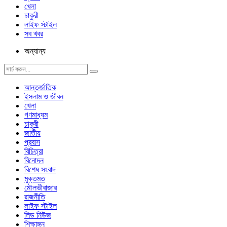
খেলা
চাকুরী
লাইফ স্টাইল
সব খবর
অন্যান্য
আন্তর্জাতিক
ইসলাম ও জীবন
খেলা
গণমাধ্যম
চাকুরী
জাতীয়
প্রবাস
বিচিত্রা
বিনোদন
বিশেষ সংবাদ
মুক্তমত
মৌলভীবাজার
রাজনীতি
লাইফ স্টাইল
লিড নিউজ
শিক্ষাঙ্গন