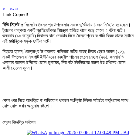
ফ+
ফ-
ফ
Link Copied!
বিডি সিলেট ::
সিলেটের জৈন্তাপুর উপজেলায় সড়ক দু’র্ঘটনায় ৪ জন নি’হ’ত হয়েছেন।
ট্রাকের ধাক্কায় একটি প্রাইভেটকার নিয়ন্ত্রণ হারিয়ে খাদে পড়ে গেলে এ ঘটনা ঘটে।
শুক্রবার (১৯ জানুয়ারি) দিবাগত রাত দেড়টার দিকে জৈন্তাপুরের রংপানি ব্রিজ নামক স্থানে
এই মর্মান্তিক সড়ক দুর্ঘটনা ঘটে।
নিহতরা হলেন, জৈন্তাপুর উপজেলার পানিহারা হাটির আরছ মিয়ার ছেলে তমাল (২৫),
একই উপজেলার নিজপাট ইউনিয়নের রনদ্বীপ পালের ছেলে নেহাল (২৬), কমলাবাড়ি
এলাকার জামাল উদ্দিনের ছেলে জুবায়ের, নিজপাট ইউনিয়নের হারুন উর রশিদের ছেলে
আলী হোসেন সুমন।
কোন খবর নিয়ে আপত্তি বা অভিযোগ থাকলে সংশ্লিষ্ট নিউজ সাইটের কর্তৃপক্ষের সাথে
যোগাযোগ করার অনুরোধ রইলো।
প্রেস বিজ্ঞপ্তি সর্বশেষ