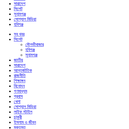
সারাদেশ
সিলেট
সুনামগঞ্জ
সোশ্যাল মিডিয়া
হবিগঞ্জ
সব খবর
সিলেট
মৌলভীবাজার
হবিগঞ্জ
সুনামগঞ্জ
জাতীয়
সারাদেশ
আন্তর্জাতিক
রাজনীতি
শিক্ষাঙ্গন
বিনোদন
গণমাধ্যম
প্রবাস
খেলা
সোশ্যাল মিডিয়া
লাইফ স্টাইল
চাকুরী
ইসলাম ও জীবন
মুক্তমত