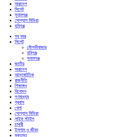
সারাদেশ
সিলেট
সুনামগঞ্জ
সোশ্যাল মিডিয়া
হবিগঞ্জ
সব খবর
সিলেট
মৌলভীবাজার
হবিগঞ্জ
সুনামগঞ্জ
জাতীয়
সারাদেশ
আন্তর্জাতিক
রাজনীতি
শিক্ষাঙ্গন
বিনোদন
গণমাধ্যম
প্রবাস
খেলা
সোশ্যাল মিডিয়া
লাইফ স্টাইল
চাকুরী
ইসলাম ও জীবন
মুক্তমত