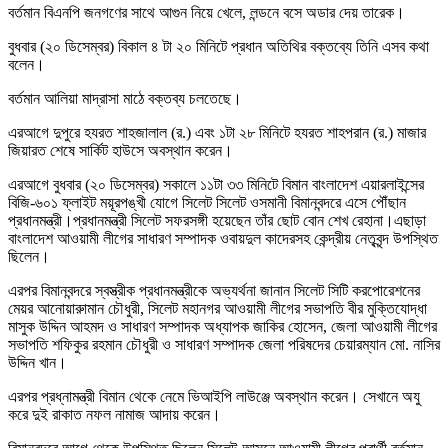
বর্তমান বিএনপি জনগণের সাথে আগুন নিয়ে খেলে, লন্ডনে বসে অডার দেয় তারেক।
বুধবার (২০ ডিসেম্বর) বিকাল ৪ টা ২০ মিনিটে প্রধান অতিথির বক্তব্যে তিনি এসব কথা
বলেন।
বর্তমান আলিয়া মাদ্রাসা মাঠে বক্তব্য চলতেছে।
এরআগে দুপুরে হযরত শাহজালাল (র.) এবং ১টা ২৮ মিনিটে হযরত শাহপরান (র.) মাজার
জিয়ারত শেষে সার্কিট হাউসে অবস্থান করেন।
এরআগে বুধবার (২০ ডিসেম্বর) সকালে ১১টা ৩৩ মিনিটে বিমান বাংলাদেশ এয়ারলাইন্সের
বিজি-৬০১ ফ্লাইট ময়ূরপঙ্খী যোগে সিলেট সিলেট ওসমানী বিমানবন্দরে এসে পৌঁছান
প্রধানমন্ত্রী।প্রধানমন্ত্রী সিলেট সফরসঙ্গী হয়েছেন তাঁর ছোট বোন শেখ রেহানা।এছাড়া
বাংলাদেশ আওয়ামী লীগের সাধারণ সম্পাদক ওবায়দুল কাদেরসহ কেন্দ্রীয় নেতৃবৃন্দ উপস্থিত
ছিলেন।
এরপর বিমানবন্দরে স্বস্ত্রীক প্রধানমন্ত্রীকে অভ্যর্থনা জানান সিলেট সিটি করপোরেশনের
মেয়র আনোয়ারুামান চৌধুরী, সিলেট মহানগর আওয়ামী লীগের সভাপতি বীর মুক্তিযোদ্ধা
মাসুক উদ্দিন আহমদ ও সাধারণ সম্পাদক অধ্যাপক জাকির হোসেন, জেলা আওয়ামী লীগের
সভাপতি শফিকুর রহমান চৌধুরী ও সাধারণ সম্পাদক জেলা পরিষদের চেয়ারম্যান মো. নাসির
উদ্দিন খান।
এরপর প্রধ্নামন্ত্রী বিমান থেকে নেমে ভিআইপি লাউঞ্জে অবস্থান করেন। সেখানে অযু
করে দুই রাকাত নফল নামাজ আদায় করেন।