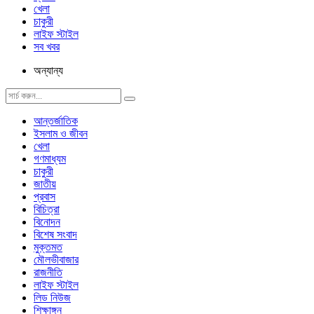
খেলা
চাকুরী
লাইফ স্টাইল
সব খবর
অন্যান্য
আন্তর্জাতিক
ইসলাম ও জীবন
খেলা
গণমাধ্যম
চাকুরী
জাতীয়
প্রবাস
বিচিত্রা
বিনোদন
বিশেষ সংবাদ
মুক্তমত
মৌলভীবাজার
রাজনীতি
লাইফ স্টাইল
লিড নিউজ
শিক্ষাঙ্গন