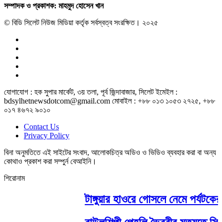
সম্পাদক ও প্রকাশক: মাহমুদ হোসেন খান
© বিডি সিলেট নিউজ মিডিয়া কর্তৃক সর্বস্বত্ব সংরক্ষিত। ২০২৫
যোগাযোগ : হক সুপার মার্কেট, ৩য় তলা, পূর্ব জিন্দাবাজার, সিলেট ইমেইল :
bdsylhetnewsdotcom@gmail.com মোবাইল : +৮৮ ০১৩ ১০৫৩ ২৭২৫, +৮৮
০১৭ ৪৬৭২ ৯০১০
Contact Us
Privacy Policy
বিনা অনুমতিতে এই সাইটের সংবাদ, আলোকচিত্র অডিও ও ভিডিও ব্যবহার করা বা অন্য
কোথাও প্রকাশ করা সম্পুর্ন বেআইনি।
শিরোনাম
টাঙ্গুয়ার হাওরে গোসলে নেমে পর্যটকের মৃ