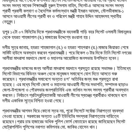
বিমানবন্দরে আগে থেকে উপস্থিত ছিলেন সিলেট-আসনে আওয়ামী লীগের প্রার্থী বর্তমান
সংসদ সদস্য সাবেক শিক্ষামন্ত্রী নুরুল ইসলাম নাহিদ, সিলেট-৪ আসনের সংসদ সদস্য
প্রার্থী প্রবাসী কল্যাণ ও বৈদেশিক কর্মসংস্থান মন্ত্রী ইমরান আহমদ, মৌলভীবাজার-১
আসনে আওয়ামী লীগের প্রার্থী বন ও পরিবেশ মন্ত্রী শাহাব উদ্দিন আহমদসহ স্থানীয়
নেতৃবৃন্দ।
দুপুর ১২টা ০৭ মিনিটের দিকে প্রধানমন্ত্রীকে বহনকারী গাড়ি বহর সিলেট ওসমানী বিমানবন্দর
থেকে হযরত শাহজালাল (র.) মাজারের উদ্দেশ্যে রওয়ানা হয়।
দলীয় সূত্র জানায়, হযরত শাহজালাল (র.) ও হযরত শাহপরান (র.) মাজার জিয়ারত শেষে
সার্কিট হাউসে অবস্থান করবেন প্রধানমন্ত্রী। পরে বিকেল ৩ টার দিকে তিনি সিলেট নগরের
আলীয়া মাদরাসা ময়দানে জেলা ও মহানগর আয়োজিত জনসভায় উপস্থিত হবেন।
প্রধানমন্ত্রীর ভাষনের জন্য আলীয়া মাদরাসা ময়দানে প্রস্তুত রয়েছে সভামঞ্চ। ইতিমধ্যে
সিলেট বিভাগের বিভিন্ন অঞ্চল থেকে মানুষজন সমাবেশে যোগ দিতে আসতে শুরু
করেছেন। প্রধানমন্ত্রীর সমাবেশে অন্তত ৪শ’ অতিথির জন্য মঞ্চ প্রস্তুত রাখা
হয়েছে। এর মধ্যে সিলেট জেলা ও মহানগর আওয়ামী লীগের সভাপতি, সম্পাদক ছাড়াও
জেলা-উপজেলা ও পৌরসভার জনপ্রতিনিধি এবং বর্তমান সংসদ সদস্য প্রার্থীরা অবস্থান
করবেন। নির্বাচনে প্রতিদ্বন্দ্বিতাকারী আওয়ামী লীগের স্বতন্ত্র প্রার্থীরাও থাকছেন বলে
দলীয় একাধিক সূত্রে নিশ্চিত হওয়া গেছে।
প্রধানমন্ত্রীর আগমন ঘিরে কোনো স্তর নয়, পুরো সিলেটে সর্বোচ্চ নিরাপত্তা ব্যবস্থা
নেওয়া হয়েছে। সরকারের অন্তত ২৫টি ইউনিটের সদস্যরা নিরাপত্তায় দায়িত্বে
রয়েছেন।প্রায় চার হাজারের অধিক পুলিশ ফোর্স মোতায়েন রয়েছে জানিয়েছেন সিলেট
মেট্রোপলিটন পুলিশের নবাগত কমিশনার মো. জাকির হোসেন খান।