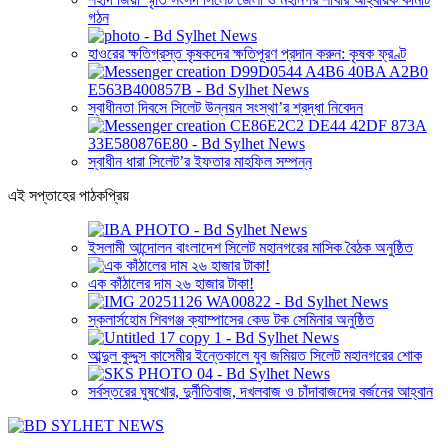
গঠন
হাওরের ক্ষতিগ্রস্ত কৃষকদের ক্ষতিপূরণ প্রদান করুন: কৃষক ফ্রণ্ট
স্বাধীনতা দিবসে সিলেট উন্নয়ন সংস্থা’র শ্রদ্ধা নিবেদন
স্বাধীন ধারা সিলেট’র ইফতার মাহফিল সম্পন্ন
এই সপ্তাহের পাঠকপ্রিয়
ইসলামী আন্দোলন বাংলাদেশ সিলেট মহানগরের মাসিক বৈঠক অনুষ্ঠিত
এক কাঁঠালের দাম ২৬ হাজার টাকা!
স্কলার্সহোম শিবগঞ্জ ক্যাম্পাসের কেড টক সেমিনার অনুষ্ঠিত
আব্দুল কুদ্দুস কাসেমীর ইন্তেকালে যুব জমিয়ত সিলেট মহানগরের শোক
সর্বস্তরের ঘুষখোর, দুর্নীতিবাজ, দখলবাজ ও চাঁদাবাজদের বর্জনের আহ্বান