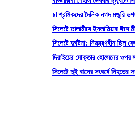
বাউলশিল্পী পেহলি ভৈরবীর মৃত্যুতে 
চা শ্রমিকদের দৈনিক নগদ মজুরি ৬শত ট
সিলেটে তালামীযে ইসলামিয়ার ঈদে মীলাদু
সিলেটে দুর্ঘটনা: নিয়ন্ত্রণহীন ছিল বে
দিরাইয়ের মোক্তার হোসেনের ওপর সন্ত্
সিলেটে দুই বাসের সংঘর্ষে নিহতের সংখ