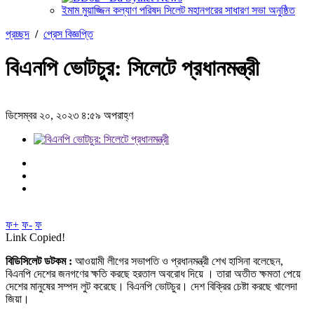
ইমাম মুয়াজ্জিন কল্যাণ পরিষদ সিলেট মহানগরের সাধারণ সভা অনুষ্ঠিত
প্রচ্ছদ
/
প্রেস বিজ্ঞপ্তি
বিএনপি ভোটচুর: সিলেটে প্রধানমন্ত্রী
ডিসেম্বর ২০, ২০২৩ ৪:৫৯ অপরাহ্ণ
ফ+
ফ-
ফ
Link Copied!
বিডিসিলেট ডটকম :
আওয়ামী লীগের সভাপতি ও প্রধানমন্ত্রী শেখ হাসিনা বলেছেন,
বিএনপি দেশের জনগণের ক্ষতি করছে হরতাল অবরোধ দিয়ে । তারা অতীত ক্ষমতা পেয়ে
দেশের মানুষের সম্পদ লুট করেছে। বিএনপি ভোটচুর। দেশ বিক্রির চেষ্টা করছে খালেদা
জিয়া।