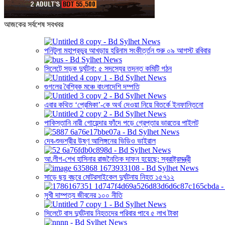
আজকের সর্বশেষ সবখবর
পনিটুলা মহাপ্রভুর আখড়ায় হরিনাম সংকীর্ত্তন শুরু ০৯ আগস্ট রবিবার
সিলেটে সড়ক দুর্ঘটনা: ৫ সদস্যের তদন্ত কমিটি গঠন
গুগলের বৈশ্বিক মঞ্চে বাংলাদেশি দম্পতি
এবার কথিত ‘প্রেমিকা’-কে অর্থ দেওয়া নিয়ে বিতর্কে ইনফান্তিনো
পাকিস্তানি নারী গোয়েন্দার ফাঁদে পড়ে গ্রেপ্তার ভারতের পাইলট
দেব-শুভশ্রীর উষ্ণ আলিঙ্গনের ভিডিও ভাইরাল
আ.লীগ-শেখ হাসিনার রাজনৈতিক দাফন হয়েছে: স্বরাষ্ট্রমন্ত্রী
সাড়ে ছয় বছরে মোটরসাইকেল দুর্ঘটনায় নিহত ১৫৭১২
সুখী দাম্পত্য জীবনের ১০০ নীতি
সিলেটে বাস দুর্ঘটনায় নিহতদের পরিবার পাবে ৫ লাখ টাকা