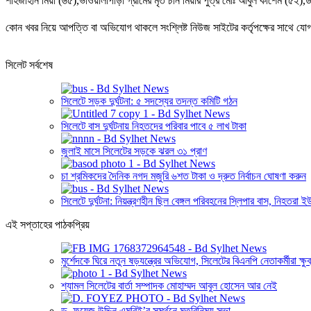
শাহজাহান মিয়া (৬৫),ভাওয়ালীপাড়া গ্রামের মৃত চান মিয়ার পুত্র মোঃ আবুল কাশেম (৫২)
কোন খবর নিয়ে আপত্তি বা অভিযোগ থাকলে সংশ্লিষ্ট নিউজ সাইটের কর্তৃপক্ষের সাথে 
সিলেট সর্বশেষ
সিলেটে সড়ক দুর্ঘটনা: ৫ সদস্যের তদন্ত কমিটি গঠন
সিলেটে বাস দুর্ঘটনায় নিহতদের পরিবার পাবে ৫ লাখ টাকা
জুলাই মাসে সিলেটের সড়কে ঝরল ৩১ প্রাণ
চা শ্রমিকদের দৈনিক নগদ মজুরি ৬শত টাকা ও দ্রুত নির্বাচন ঘোষণা করুন
সিলেটে দুর্ঘটনা: নিয়ন্ত্রণহীন ছিল বেঙ্গল পরিবহনের স্লিপার বাস, নিহতরা 
এই সপ্তাহের পাঠকপ্রিয়
মুর্শেদকে ঘিরে নতুন ষড়যন্ত্রের অভিযোগ, সিলেটের বিএনপি নেতাকর্মীরা ক্ষুব
শ্যামল সিলেটের বার্তা সম্পাদক মোহাম্মদ আবুল হোসেন আর নেই
ড. ফয়েজ উদ্দিন এমবিই’র সমর্থনে মতবিনিময় সভা