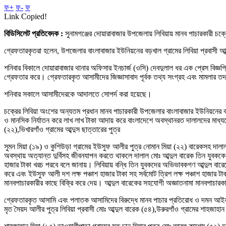
ফ+
ফ-
ফ
Link Copied!
বিডিসিলেট প্রতিবেদক :
সুনামগঞ্জের দোয়ারাবাজার উপজেলায় লিবিয়ায় মানব পাচারকারী চক্
গ্রেফতারকৃতরা হলেন, উপজেলার বাংলাবাজার ইউনিয়নের বড়খাল গ্রামের লিবিয়া প্রবাসী আব্দ
শনিবার বিকালে দোয়ারাবাজার থানার অফিসার ইনচার্জ (ওসি) দেবদুলাল ধর এক প্রেস বিজ্
গ্রেফতার করে। গ্রেফতারকৃত আসামীদের জিজ্ঞাসাবাদ পূর্বক তথ্য সংগ্রহ এবং মামলার ত
শনিবার সকালে আসামীদেরকে আদালতে সোপর্দ করা হয়েছে।
চক্রের লিবিয়া অংশের অন্যতম প্রধান মানব পাচারকারী উপজেলার বাংলাবাজার ইউনিয়নের বড়খাল 
ও মানসিক নির্যাতন করে লাখ লাখ টাকা আদায় করে বাংলাদেশে অবস্থানরত দালালদের মাধ্
(২২),ভিখারগাঁও গ্রামের আব্দুস ছাত্তারের পুত্র
সুমন মিয়া (১৯) ও কুশিউড়া গ্রামের ইউসুফ আলীর পুত্র নোমান মিয়া (২২) বারেকসহ দালাল চ
অবস্থায় অত্যান্ত দুর্বিসহ জীবনযাপন করতে থাকলে দালাল মোঃ আব্দুল বারেক তিন যুবককে 
হাজার টাকা খরচ পরবে বলে জানায়। লিবিয়ায় বন্ধি তিন যুবকদের অভিভাবকগণ আব্দুল বারেকে
করে এবং ইউসুফ আলী দশ লক্ষ পঞ্চাশ হাজার টাকা সহ সর্বমোট ত্রিশ লক্ষ পঞ্চাশ হাজার টাকা
মানবপাচারকারীর কাছে বিক্রি করে দেয়। আব্দুল বারেকের সহযোগী অজ্ঞাতনামা মানবপাচারকার
গ্রেফতারকৃত আসামি এবং পলাতক আসামিদের বিরুদ্ধে মানব পাচার প্রতিরোধ ও দমন আই
মৃত সৈয়দ আলীর পুত্র লিবিয়া প্রবাসী মোঃ আব্দুল বারেক (৫৪),উরুরগাঁও গ্রামের শাহজাহান 