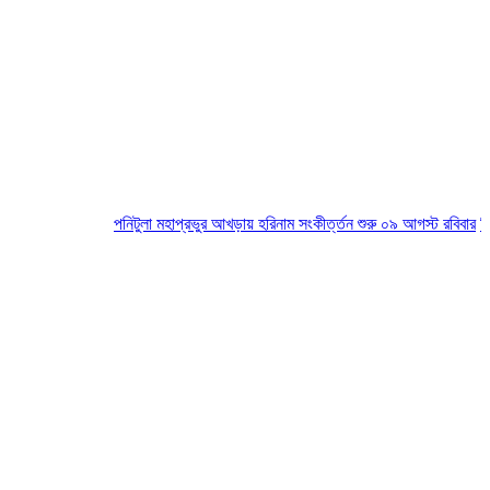
পনিটুলা মহাপ্রভুর আখড়ায় হরিনাম সংকীর্ত্তন শুরু ০৯ আগস্ট রবিবার
সিলেটে স