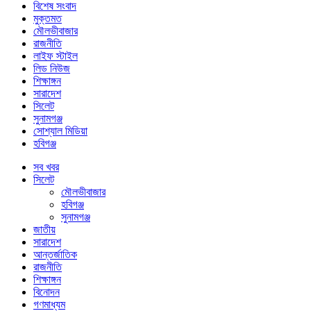
বিশেষ সংবাদ
মুক্তমত
মৌলভীবাজার
রাজনীতি
লাইফ স্টাইল
লিড নিউজ
শিক্ষাঙ্গন
সারাদেশ
সিলেট
সুনামগঞ্জ
সোশ্যাল মিডিয়া
হবিগঞ্জ
সব খবর
সিলেট
মৌলভীবাজার
হবিগঞ্জ
সুনামগঞ্জ
জাতীয়
সারাদেশ
আন্তর্জাতিক
রাজনীতি
শিক্ষাঙ্গন
বিনোদন
গণমাধ্যম