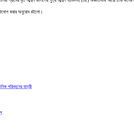
,ডালিয়া গ্রামের মৃত আব্দুল জলিলের পুত্র আব্দুল হামিদসহ (৩৫) অজ্ঞাতনামা আরো ৫/৬ জন
যোগাযোগ করার অনুরোধ রইলো।
ইউনিক পরিবহনের যাত্রী
্ধ