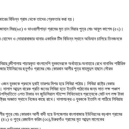
াজারের বিভিন্ন গ্রাম থেকে তাদের গ্রেফতার করা হয়।
শাহজাহান মিয়া(৬৫) ও ভাওয়ালীপাড়া গ্রামের মৃত চান মিয়ার পুত্র মোঃ আবুল কাশেম (৫২)।
াম হোসেন ও দোয়ারাবাজার থানার একাধিক টিম বিভিন্ন স্থানে অভিযান চালিয়ে তিনজনকে
িয়ার বন্দীশালায় পাচারকৃত বাংলাদেশি যুবকদেরকে অর্ধাহারে-অনাহারে রেখে নানাবিধ শারীরিক
জার ইউনিয়নের ছনুগাঁও গ্রামের মোঃ কোরবান আলীর পুত্র মাহমুদুল হাছান সৌরভ
৩জন যুবককে প্রথমে দুবাই তারপর মিশর হয়ে লিবিয়া পাঠায়। লিবিয়া রাষ্ট্রে বেকার
। দালাল আব্দুল বারেক প্রতি জনের লিবিয়া হতে ইতালি পাঠানোর জন্য সাত লক্ষ পঞ্চাশ
উপস্থিতিতে ৩শত টাকার নন জুডিসিয়াল স্টাম্পে লিখিতভাবে প্রত্যেকে মোট দশ লক্ষ টাকা
ষ্ট্রের অজ্ঞাত স্থানে নিজের কাছে রাখে। দালালচক্র ৩ যুবককে ইতালি না পাঠিয়ে লিবিয়ায়
র পুত্র মোঃ কোরবান আলী বাদী হয়ে উপজেলার বাংলাবাজার ইউনিয়নের বড়খাল গ্রামের
তুন (৪২) ও পুত্র রেজাউল করিম (৩৩),উরুরগাঁও গ্রামের মৃত আব্দুল মালেকের