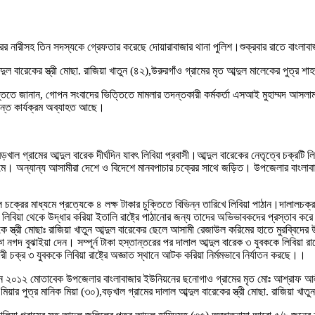
রের নারীসহ তিন সদস্যকে গ্রেফতার করেছে দোয়ারাবাজার থানা পুলিশ।শুক্রবার রাতে বাংলাব
ুল বারেকের স্ত্রী মোছা. রাজিয়া খাতুন (৪২),উরুরগাঁও গ্রামের মৃত আব্দুল মালেকের পুত্র 
ঞপ্তিতে জানান, গোপন সংবাদের ভিত্তিতে মামলার তদন্তকারী কর্মকর্তা এসআই মুহাম্মদ আসল
দন্ত কার্যক্রম অব্যাহত আছে।
গ্রামের আব্দুল বারেক দীর্ঘদিন যাবৎ লিবিয়া প্রবাসী।আব্দুল বারেকের নেতৃত্বে চক্রটি লিব
যমে। অন্যান্য আসামীরা দেশে ও বিদেশে মানবপাচার চক্রের সাথে জড়িত। উপজেলার বাংলাবা
ক্রের মাধ্যমে প্রত্যেকে ৪ লক্ষ টাকার চুক্তিতে বিভিন্ন তারিখে লিবিয়া পাঠান।দালালচক্র 
লিবিয়া থেকে উদ্ধার করিয়া ইতালি রাষ্ট্রে পাঠানোর জন্য তাদের অভিভাবকদের প্রস্তাব করে
 স্ত্রী মোছাঃ রাজিয়া খাতুন আব্দুল বারেকের ছেলে আসামী রেজাউল করিমের হাতে মুরব্বিদের 
 নগদ বুঝাইয়া দেন। সম্পূর্ন টাকা হস্তান্তরের পর দালাল আব্দুল বারেক ৩ যুবককে লিবিয়া রা
ী চক্র ৩ যুবককে লিবিয়া রাষ্ট্রে অজ্ঞাত স্থানে আটক করিয়া নির্মমভাবে নির্যাতন করছে।।
ন ২০১২ মোতাবেক উপজেলার বাংলাবাজার ইউনিয়নের ছনোগাও গ্রামের মৃত মোঃ আশ্রাফ আলী
মিয়ার পুত্র মানিক মিয়া (৩০),বড়খাল গ্রামের দালাল আব্দুল বারেকের স্ত্রী মোছা. রাজিয়া খা