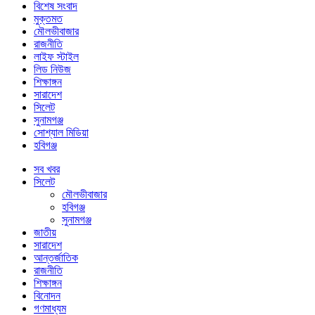
বিশেষ সংবাদ
মুক্তমত
মৌলভীবাজার
রাজনীতি
লাইফ স্টাইল
লিড নিউজ
শিক্ষাঙ্গন
সারাদেশ
সিলেট
সুনামগঞ্জ
সোশ্যাল মিডিয়া
হবিগঞ্জ
সব খবর
সিলেট
মৌলভীবাজার
হবিগঞ্জ
সুনামগঞ্জ
জাতীয়
সারাদেশ
আন্তর্জাতিক
রাজনীতি
শিক্ষাঙ্গন
বিনোদন
গণমাধ্যম