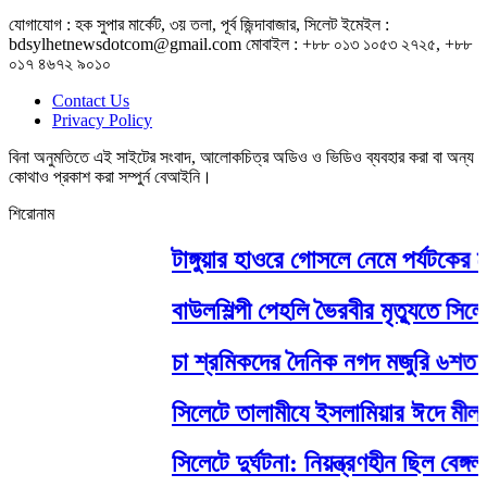
যোগাযোগ : হক সুপার মার্কেট, ৩য় তলা, পূর্ব জিন্দাবাজার, সিলেট ইমেইল :
bdsylhetnewsdotcom@gmail.com মোবাইল : +৮৮ ০১৩ ১০৫৩ ২৭২৫, +৮৮
০১৭ ৪৬৭২ ৯০১০
Contact Us
Privacy Policy
বিনা অনুমতিতে এই সাইটের সংবাদ, আলোকচিত্র অডিও ও ভিডিও ব্যবহার করা বা অন্য
কোথাও প্রকাশ করা সম্পুর্ন বেআইনি।
শিরোনাম
টাঙ্গুয়ার হাওরে গোসলে নেমে পর্যটকের মৃত্
বাউলশিল্পী পেহলি ভৈরবীর মৃত্যুতে সি
চা শ্রমিকদের দৈনিক নগদ মজুরি ৬শত টাক
সিলেটে তালামীযে ইসলামিয়ার ঈদে মীলাদুন্
সিলেটে দুর্ঘটনা: নিয়ন্ত্রণহীন ছিল বেঙ্