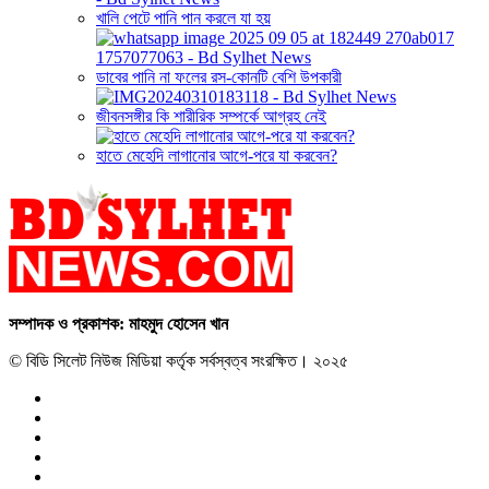
খালি পেটে পানি পান করলে যা হয়
ডাবের পানি না ফলের রস-কোনটি বেশি উপকারী
জীবনসঙ্গীর কি শারীরিক সম্পর্কে আগ্রহ নেই
হাতে মেহেদি লাগানোর আগে-পরে যা করবেন?
সম্পাদক ও প্রকাশক: মাহমুদ হোসেন খান
© বিডি সিলেট নিউজ মিডিয়া কর্তৃক সর্বস্বত্ব সংরক্ষিত। ২০২৫