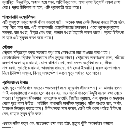
ক্লান্তি, বিভ্রান্তি, অজ্ঞান হয়ে পড়া, অতিরিক্ত ঘাম, মাথা ব্যথা ইত্যাদি লক্ষণ দেখা
দেয়। দ্রুত চিকিৎসা না হলে, এটি প্রাণঘাতী হতে পারে।
পালমোনারি এম্বোলিজম
এটি ফুসফুসে রক্ত জমাট বাঁধার কারণে ঘটে। অনেক সময় কেউ সিজদা করতে গিয়ে হঠাৎ
পড়ে গিয়ে মারা যায়, এটি পালমোনারি এম্বোলিজমের উদাহরণ। এতে শ্বাসপ্রশ্বাসের
সমস্যা, ঘাম হওয়া, চিন্তা বোধ করা, অজ্ঞান হওয়া ইত্যাদি লক্ষণ থাকে। দ্রুত চিকিৎসা
না হলে এটি মৃত্যুর কারণ হতে পারে।
স্ট্রোক
স্ট্রোক মস্তিষ্কে রক্ত সরবরাহ বন্ধ হয়ে কোষগুলো মারা যাওয়ার কারণে হয়।
হেমোরেজিক স্ট্রোক বিশেষভাবে হঠাৎ মৃত্যুর কারণ। স্ট্রোকের লক্ষণগুলো হলো, শরীরের
একপাশ অবশ হয়ে যাওয়া, চোখে ঝাপসা দেখা, কথা বলতে অসুবিধা হওয়া, তীব্র
মাথাব্যথা, মুখ বেঁকে যাওয়া, ভারসাম্য হারানো, বমি হওয়া ইত্যাদি। দ্রুত হাসপাতালে
নিলে চিকিৎসা সম্ভব, কিন্তু সময়ক্ষেপণ করলে মৃত্যু পর্যন্ত হতে পারে।
প্রতিরোধের উপায়
হঠাৎ মৃত্যু প্রতিরোধে সবচেয়ে গুরুত্বপূর্ণ হলো সুশৃঙ্খল জীবনযাপন। ডা আজাদ বলেন,
‘এই অবস্থাগুলো একবার হলে বার বার হয়, তবে সতর্ক থাকলে কিছুটা হলেও রক্ষা পেতে
পারেন।’ সুশৃঙ্খল জীবনধারা, ব্যালেন্সড ডায়েট, নিয়মিত ব্যায়াম, এবং ধূমপান ও মদ্যপান
থেকে দূরে থাকা উচিত। শারীরিক পাশাপাশি মানসিক স্বাস্থ্যও সঠিক রাখতে হবে, অর্থাৎ,
ইমোশন নিয়ন্ত্রণ করতে হবে। চিকিৎসকরা মনে করেন, রোগী যদি শুরুর পর্যায়ে চিকিৎসা
নেন, তাহলে মৃত্যু ঝুঁকি কমে।
এভাবে সঠিক যত্ন এবং সচেতনতা রক্ষা করে হঠাৎ মৃত্যুর ঝুঁকি অনেকটাই কমানো