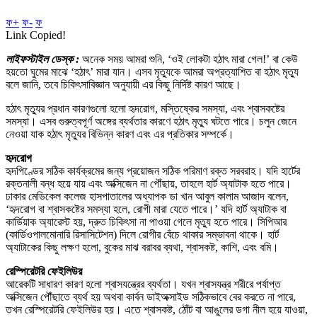
ফ+
ফ-
ফ
Link Copied!
লাইফস্টাইল ডেস্ক :
অনেক সময় আমরা শুনি, ‘ওই লোকটা হঠাৎ মারা গেল!’ বা কেউ
হয়তো ঘুমের মাঝে ‘হঠাৎ’ মারা যান। এসব মৃত্যুকে আমরা অপ্রত্যাশিত বা হঠাৎ মৃত্যু
বলে জানি, তবে চিকিৎসাবিজ্ঞান অনুযায়ী এর কিছু নির্দিষ্ট কারণ আছে।
হঠাৎ মৃত্যুর প্রধান কারণগুলো হলো হৃদরোগ, মস্তিষ্কের সমস্যা, এবং শ্বাসকষ্টের
সমস্যা। এসব গুরুত্বপূর্ণ অঙ্গের ব্যর্থতার কারণে হঠাৎ মৃত্যু ঘটতে পারে। চলুন জেনে
নেওয়া যাক হঠাৎ মৃত্যুর বিভিন্ন কারণ এবং এর প্রতিকার সম্পর্কে।
হৃদরোগ
হৃদপিণ্ডের সঠিক কার্যক্রমের জন্য প্রয়োজন সঠিক পরিমাণ রক্ত সরবরাহ। যদি হার্টের
রক্তনালী বন্ধ হয়ে যায় এবং অক্সিজেন না পৌঁছায়, তাহলে হার্ট অ্যাটাক হতে পারে।
ঢাকার মেডিকেল কলেজ হাসপাতালের অধ্যাপক ডা খান আবুল কালাম আজাদ বলেন,
‘হৃদরোগ বা শ্বাসকষ্টের সমস্যা হলে, রোগী মারা যেতে পারে।’ যদি হার্ট অ্যাটাক বা
কার্ডিয়াক অ্যারেস্ট হয়, দ্রুত চিকিৎসা না পাওয়া গেলে মৃত্যু হতে পারে। সিপিআর
(কার্ডিওপালমোনারি রিসাসিটেশন) দিলে রোগীর বেঁচে থাকার সম্ভাবনা থাকে। হার্ট
অ্যাটাকের কিছু লক্ষণ হলো, বুকের মাঝ বরাবর ব্যথা, শ্বাসকষ্ট, কাশি, এবং বমি।
রেস্পিরেটরি ফেইলিউর
আরেকটি সাধারণ কারণ হলো শ্বাসযন্ত্রের ব্যর্থতা। যখন শ্বাসযন্ত্র শরীরে পর্যাপ্ত
অক্সিজেন পৌঁছাতে ব্যর্থ হয় অথবা কার্বন ডাইঅক্সাইড সঠিকভাবে বের করতে না পারে,
তখন রেস্পিরেটরি ফেইলিউর হয়। এতে শ্বাসকষ্ট, ঠোঁট বা আঙুলের ডগা নীল হয়ে যাওয়া,