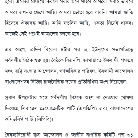
হবে। ঐক্যের মাধ্যমে করলে সবার মনে সাহস আসবে। সবাই ভাববে
আমরা এখনও জেগে আছি। আমরা ভোতা হয়ে যায়নি। আমরা জাতি
হিসেবে ঐক্যবদ্ধ আছি। আমি যতদিন আছি, একতা নিয়েই থাকব।
কাজেই সেই পথেই আমাদের চলতে হবে।
এর আগে, এদিন বিকেল ৪টার পর ড. ইউনূসের সভাপতিত্বে
সর্বদলীয় বৈঠক শুরু হয়। বৈঠকে বিএনপি, জামায়াতে ইসলামী, গণতন্ত্র
মঞ্চ, রাষ্ট্র সংস্কার আন্দোলন, গণঅধিকার পরিষদ, ইসলামী আন্দোলন
বাংলাদেশসহ বিভিন্ন রাজনৈতিক দলের প্রতিনিধিরা অংশ নিয়েছেন।
প্রধান উপদেষ্টার সঙ্গে সর্বদলীয় বৈঠকে অংশ না নেওয়ার ঘোষণা
দিয়েছে লিবারেল ডেমোক্রেটিক পার্টি-(এলডিপি) এবং বাংলাদেশের
কমিউনিস্ট পার্টি (সিপিবি)।
বৈষম্যবিরোধী ছাত্র আন্দোলন ও জাতীয় নাগরিক কমিটি গত ৩১