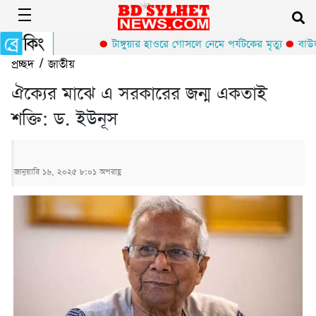
টাঙ্গুয়ার হাওরে গোসলে নেমে পর্যটকের মৃত্যু
বাউলশি
প্রচ্ছদ
/
জাতীয়
ঐক্যের মাঝে এ সরকারের জন্ম একতাই
শক্তি: ড. ইউনূস
জানুয়ারি ১৬, ২০২৫ ৮:০১ অপরাহ্ণ