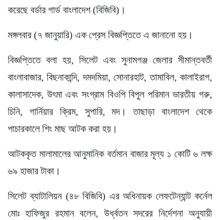
করেছে বর্ডার গার্ড বাংলাদেশ (বিজিবি)।
মঙ্গলবার (৭ জানুয়ারি) এক প্রেস বিজ্ঞপ্তিতে এ জানানো হয়।
বিজ্ঞপ্তিতে বলা হয়, সিলেট এবং সুনামগঞ্জ জেলার সীমান্তবর্তী
বাংলাবাজার, বিছনাকান্দি, দমদমিয়া, সোনারহাট, তামাবিল, কালাইরাগ,
কালাসাদেক, উৎমা এবং সংগ্রাম বিওপি বিপুল পরিমান ভারতীয় গরু,
চিনি, গার্নিয়ার ক্রিম, সুপারি, মদ। তাছাড়া বাংলাদেশ থেকে
পাচারকালে শিং মাছ আটক করা হয়।
আটককৃত মালামালের আনুমানিক বর্তমান বাজার মূল্য ১ কোটি ৬ লক্ষ
৬৯ হাজার টাকা।
সিলেট ব্যাটালিয়ন (৪৮ বিজিবি) এর অধিনায়ক লেফটেন্যান্ট কর্নেল
মোঃ হাফিজুর রহমান বলেন, উর্ধ্বতন সদরের নির্দেশনা অনুযায়ী