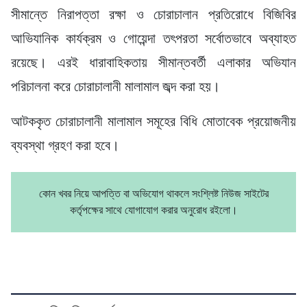
সীমান্তে নিরাপত্তা রক্ষা ও চোরাচালান প্রতিরোধে বিজিবির
আভিযানিক কার্যক্রম ও গোয়েন্দা তৎপরতা সর্বোতভাবে অব্যাহত
রয়েছে। এরই ধারাবাহিকতায় সীমান্তবর্তী এলাকার অভিযান
পরিচালনা করে চোরাচালানী মালামাল জব্দ করা হয়।
আটককৃত চোরাচালানী মালামাল সমূহের বিধি মোতাবেক প্রয়োজনীয়
ব্যবস্থা গ্রহণ করা হবে।
কোন খবর নিয়ে আপত্তি বা অভিযোগ থাকলে সংশ্লিষ্ট নিউজ সাইটের
কর্তৃপক্ষের সাথে যোগাযোগ করার অনুরোধ রইলো।