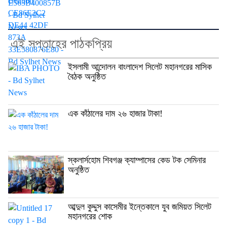
এই সপ্তাহের পাঠকপ্রিয়
ইসলামী আন্দোলন বাংলাদেশ সিলেট মহানগরের মাসিক
বৈঠক অনুষ্ঠিত
এক কাঁঠালের দাম ২৬ হাজার টাকা!
স্কলার্সহোম শিবগঞ্জ ক্যাম্পাসের কেড টক সেমিনার
অনুষ্ঠিত
আব্দুল কুদ্দুস কাসেমীর ইন্তেকালে যুব জমিয়ত সিলেট
মহানগরের শোক