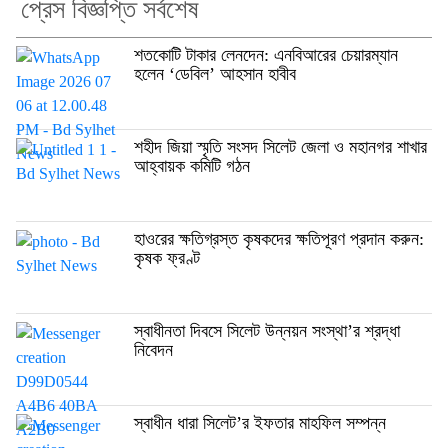
প্রেস বিজ্ঞপ্তি সর্বশেষ
শতকোটি টাকার লেনদেন: এনবিআরের চেয়ারম্যান
হলেন ‘ডেবিল’ আহসান হাবীব
শহীদ জিয়া স্মৃতি সংসদ সিলেট জেলা ও মহানগর শাখার
আহ্বায়ক কমিটি গঠন
হাওরের ক্ষতিগ্রস্ত কৃষকদের ক্ষতিপূরণ প্রদান করুন:
কৃষক ফ্রণ্ট
স্বাধীনতা দিবসে সিলেট উন্নয়ন সংস্থা’র শ্রদ্ধা
নিবেদন
স্বাধীন ধারা সিলেট’র ইফতার মাহফিল সম্পন্ন