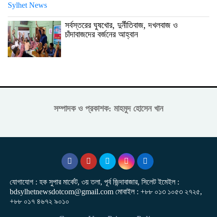
সর্বস্তরের ঘুষখোর, দুর্নীতিবাজ, দখলবাজ ও
চাঁদাবাজদের বর্জনের আহ্বান
সম্পাদক ও প্রকাশক: মাহমুদ হোসেন খান
যোগাযোগ : হক সুপার মার্কেট, ৩য় তলা, পূর্ব জিন্দাবাজার, সিলেট ইমেইল :
bdsylhetnewsdotcom@gmail.com মোবাইল : +৮৮ ০১৩ ১০৫৩ ২৭২৫,
+৮৮ ০১৭ ৪৬৭২ ৯০১০