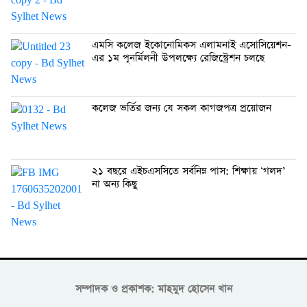
এমসি কলেজ ইকোনোমিকস এলামনাই এসোসিয়েশন-
এর ১ম পূনর্মিলনী উপলক্ষ্যে রেজিস্ট্রেশন চলছে
কলেজ ভর্তির জন্য যে সকল কাগজপত্র প্রয়োজন
২১ বছরে এইচএসসিতে সর্বনিম্ন পাস: শিক্ষায় ‘গলদ’
না অন্য কিছু
সম্পাদক ও প্রকাশক: মাহমুদ হোসেন খান