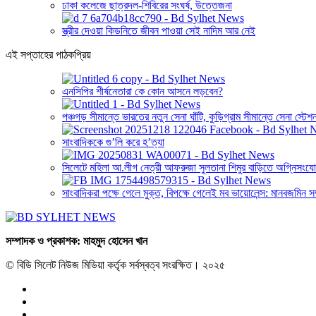
ঢাকা কলেজে ছাত্রদল-শিবিরের সংঘর্ষ, উত্তেজনা
স্ত্রীর দেওয়া কিডনিতে জীবন পাওয়া সেই নাদিম আর নেই
এই সপ্তাহের পাঠকপ্রিয়
এনসিপির শীর্ষনেতারা কে কোন আসনে লড়বেন?
পঞ্চগড় সীমান্তে ভারতের নতুন সেনা ঘাঁটি, কুড়িগ্রাম সীমান্তে সেনা স্টেশ
সাংবাদিককে গু’লি করে হ’ত্যা
সিলেটে মহিলা আ.লীগ নেত্রী আফরুজা সুলতানা শিমুর বাড়িতে অগ্নিসংয
সাংবাদিকরা পক্ষে গেলে মুক্ত, বিপক্ষে গেলেই মব ভায়োলেন্স: মানবজমিন স
সম্পাদক ও প্রকাশক: মাহমুদ হোসেন খান
© বিডি সিলেট নিউজ মিডিয়া কর্তৃক সর্বস্বত্ব সংরক্ষিত। ২০২৫