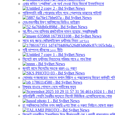
এবার কথিত ‘প্রেমিকা’-কে অর্থ দেওয়া নিয়ে বিতর্কে ইনফান্তিনো
পাকিস্তানি নারী গোয়েন্দার ফাঁদে পড়ে গ্রেপ্তার ভারতের পাইলট
দেব-শুভশ্রীর উষ্ণ আলিঙ্গনের ভিডিও ভাইরাল
আ.লীগ-শেখ হাসিনার রাজনৈতিক দাফন হয়েছে: স্বরাষ্ট্রমন্ত্রী
সাড়ে ছয় বছরে মোটরসাইকেল দুর্ঘটনায় নিহত ১৫৭১২
সুখী দাম্পত্য জীবনের ১০০ নীতি
সিলেটে বাস দুর্ঘটনায় নিহতদের পরিবার পাবে ৫ লাখ টাকা
জুলাই মাসে সিলেটের সড়কে ঝরল ৩১ প্রাণ
সোমবার গণজমায়েত সফলে মশাল মিছিল ও প্রচারপত্র বিতরণ কর্মসূচী শনি
টাঙ্গুয়ার হাওরে গোসলে নেমে পর্যটকের মৃত্যু
বাউলশিল্পী পেহলি ভৈরবীর মৃত্যুতে সিলেট মিউজিক এসোসিয়েশনের শোক
চা শ্রমিকদের দৈনিক নগদ মজুরি ৬শত টাকা ও দ্রুত নির্বাচন ঘোষণা করুন
সিলেটে তালামীযে ইসলামিয়ার ঈদে মীলাদুন্নবী (সা.) র‌্যালী বাস্তবায়ন কম