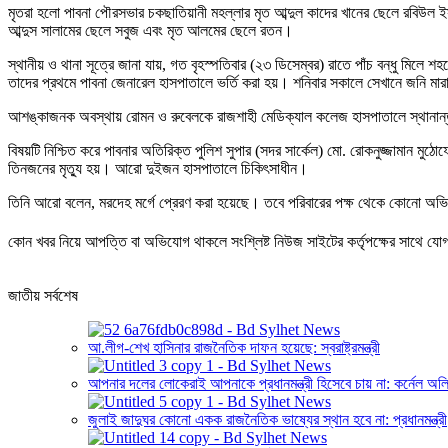
মৃতরা হলো পাবনা পৌরসভার চকছাতিয়ানী মহল্লার মৃত আব্দুল কাদের খানের ছেলে রবিউল
আব্দুস সালামের ছেলে সবুজ এবং মৃত আলমের ছেলে রতন।
স্থানীয় ও থানা সূত্রে জানা যায়, গত বৃহস্পতিবার (২৩ ডিসেম্বর) রাতে পাঁচ বন্ধু মিলে
তাদের প্রথমে পাবনা জেনারেল হাসপাতালে ভর্তি করা হয়। শনিবার সকালে সেখানে জনি মার
আশঙ্কাজনক অবস্থায় রোমন ও রুবেলকে রাজশাহী মেডিক্যাল কলেজ হাসপাতালে স্থানান্
বিষয়টি নিশ্চিত করে পাবনার অতিরিক্ত পুলিশ সুপার (সদর সার্কেল) মো. রোকনুজ্জামান ম
তিনজনের মৃত্যু হয়। আরো দুইজন হাসপাতালে চিকিৎসাধীন।
তিনি আরো বলেন, মরদেহ মর্গে প্রেরণ করা হয়েছে। তবে পরিবারের পক্ষ থেকে কোনো অভিযো
কোন খবর নিয়ে আপত্তি বা অভিযোগ থাকলে সংশ্লিষ্ট নিউজ সাইটের কর্তৃপক্ষের সাথে 
জাতীয় সর্বশেষ
আ.লীগ-শেখ হাসিনার রাজনৈতিক দাফন হয়েছে: স্বরাষ্ট্রমন্ত্রী
আপনার দলের লোকেরাই আপনাকে প্রধানমন্ত্রী হিসেবে চায় না: কর্নেল অল
জুলাই জাদুঘর কোনো একক রাজনৈতিক ভাষ্যের স্থান হবে না: প্রধানমন্ত্রী