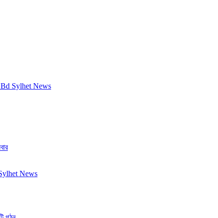
বার
িটি গঠন