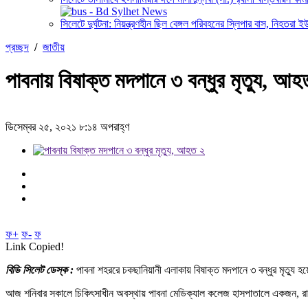
সিলেটে দুর্ঘটনা: নিয়ন্ত্রণহীন ছিল বেঙ্গল পরিবহনের স্লিপার বাস, নিহতরা 
প্রচ্ছদ
/
জাতীয়
পাবনায় বিষাক্ত মদপানে ৩ বন্ধুর মৃত্যু, আহ
ডিসেম্বর ২৫, ২০২১ ৮:১৪ অপরাহ্ণ
ফ+
ফ-
ফ
Link Copied!
বিডি সিলেট ডেস্ক :
পাবনা শহররে চকছানিয়ানী এলাকায় বিষাক্ত মদপানে ৩ বন্ধুর মৃত্য
আজ শনিবার সকালে চিকিৎসাধীন অবস্থায় পাবনা মেডিক্যাল কলেজ হাসপাতালে একজন, 