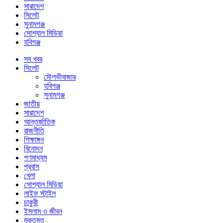
সারাদেশ
সিলেট
সুনামগঞ্জ
সোশ্যাল মিডিয়া
হবিগঞ্জ
সব খবর
সিলেট
মৌলভীবাজার
হবিগঞ্জ
সুনামগঞ্জ
জাতীয়
সারাদেশ
আন্তর্জাতিক
রাজনীতি
শিক্ষাঙ্গন
বিনোদন
গণমাধ্যম
প্রবাস
খেলা
সোশ্যাল মিডিয়া
লাইফ স্টাইল
চাকুরী
ইসলাম ও জীবন
মুক্তমত