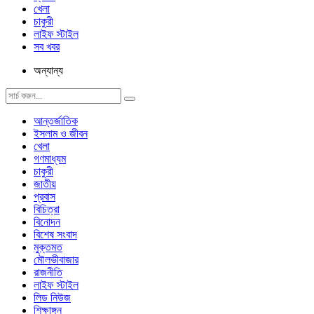
খেলা
চাকুরী
লাইফ স্টাইল
সব খবর
অন্যান্য
আন্তর্জাতিক
ইসলাম ও জীবন
খেলা
গণমাধ্যম
চাকুরী
জাতীয়
প্রবাস
বিচিত্রা
বিনোদন
বিশেষ সংবাদ
মুক্তমত
মৌলভীবাজার
রাজনীতি
লাইফ স্টাইল
লিড নিউজ
শিক্ষাঙ্গন