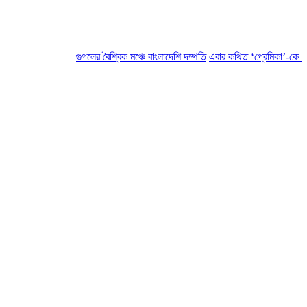
গুগলের বৈশ্বিক মঞ্চে বাংলাদেশি দম্পতি
এবার কথিত ‘প্রেমিকা’-কে অর্থ দেও