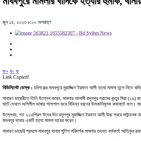
মাধবপুরে মামলার বাদিকে হত্যার হুমকি, থানা
জুন ১৫, ২০২৩ ৮:০০ অপরাহ্ণ
ফ+
ফ-
ফ
Link Copied!
বিডিসিলেট ডেস্ক :
হবিগঞ্জের মাধবপুরে মুয়াজ্জিন ইরফান আলী হত্যা মামলা তুলে নিতে ব
সাধারণ ডায়েরীতে তিনি উল্লেখ করেন, মামলার আসামী রসুলপুর গ্রামের কুতুব মিয়া (২৯) 
ঘাটে দেখলে অশ্লিীল ভাষায় গালাগাল করে বিভিন্ন ধরনের উসকানিমূলক কথাবার্তা বলে। মাম
উল্লেখ্য, গত ২২এপ্রিল ঈদের দিন রসুলপুর মুয়াজ্জিন ইরফান আলী উচ্চ স্বরে সাউন্ডবক
মাধবপুর থানায় একটি হত্যা মামলা দায়ের করেন।
সাধারণ ডায়েরি প্রসঙ্গে মাধবপুর থানার পুলিশ পরিদর্শক মামলার তদন্ত কর্মকর্তা আতিকু