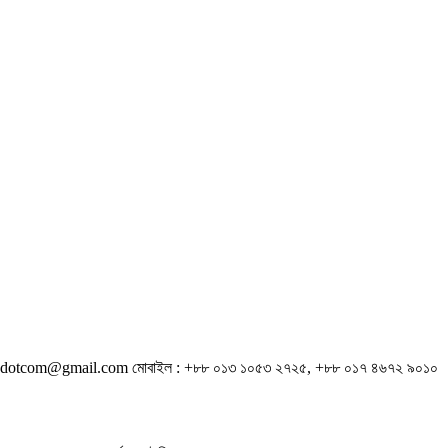
sylhetnewsdotcom@gmail.com মোবাইল : +৮৮ ০১৩ ১০৫৩ ২৭২৫, +৮৮ ০১৭ ৪৬৭২ ৯০১০