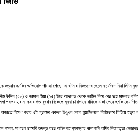
য় জিডি
াদিকে হত্যার হুমকির অভিযোগ পাওয়া গেছে।এ ঘটনায় নিহতদের ছেলে বায়েজিদ মিয়া লিটন বুধ
জসীম উদ্দিন (২৮) ও জামাল মিয়া (২৫) উচ্চ আদালত থেকে জামিন নিয়ে বের হয়ে মামলার বাদি
লা প্রত্যাহার না করায় গত বুধবার বিকেলে সুরমা চাবাগানে বাদিকে একা পেয়ে হুমকি দেয় পিত
 না বাজাতে নিষেধ করায় ওই গ্রামের একদল উঙ্খৃল লোক মুয়াজ্জিনকে নির্মমভাবে পিটিয়ে হত
র রহমান বলেন, সাধারণ ডায়েরি তদন্ত করে আইনগত ব্যবস্থার পাশাপাশি বাদির নিরাপত্তা জোর