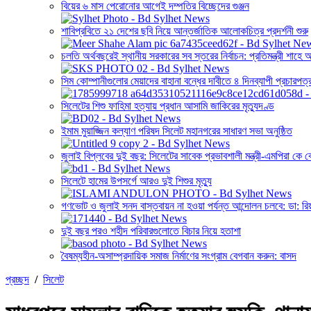
বিয়ের ৬ মাস পেরোনোর আগেই দম্পতির বিচ্ছেদের গুঞ্জন
শাবিপ্রবিতে ২১ দেশের ছবি নিয়ে আন্তর্জাতিক আলোকচিত্র প্রদর্শনী শুরু
চলতি অর্থবছরেই স্থানীয় সরকারের সব স্তরের নির্বাচন: প্রতিমন্ত্রী শাহে
সিম কোম্পানীগুলোর মেয়াদের বাহানা বন্ধের দাবীতে ৪ দিনব্যাপী প্রচারপত্
সিলেটের শিশু ফাহিমা হত্যায় প্রধান আসামি জাকিরের মৃত্যুদণ্ড
ইমাম মুয়াজ্জিন কল্যাণ পরিষদ সিলেট মহানগরের সাধারণ সভা অনুষ্ঠিত
জুলাই বিপ্লবের দুই বছর: সিলেটের সাবেক প্রভাবশালী মন্ত্রী-এমপিরা ক
সিলেটে হামের উপসর্গে আরও দুই শিশুর মৃত্যু
গণভোট ও জুলাই সনদ বাস্তবায়ন না হওয়া পর্যন্ত আন্দোলন চলবে: ডা: রি
দুই বছর পরও শহীদ পরিবারগুলোতে বিচার নিয়ে হতাশা
বৈষম্যহীন-অসাম্প্রদায়িক সমাজ নির্মাণের সংগ্রাম বেগবান করুন: বাসদ
প্রচ্ছদ
/
সিলেট