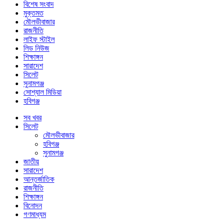
বিশেষ সংবাদ
মুক্তমত
মৌলভীবাজার
রাজনীতি
লাইফ স্টাইল
লিড নিউজ
শিক্ষাঙ্গন
সারাদেশ
সিলেট
সুনামগঞ্জ
সোশ্যাল মিডিয়া
হবিগঞ্জ
সব খবর
সিলেট
মৌলভীবাজার
হবিগঞ্জ
সুনামগঞ্জ
জাতীয়
সারাদেশ
আন্তর্জাতিক
রাজনীতি
শিক্ষাঙ্গন
বিনোদন
গণমাধ্যম