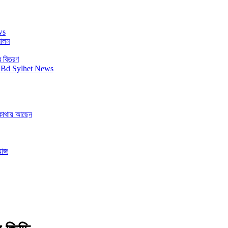
 আলম
র বিতরণ
ে কোথায় আছেন
য়াজ