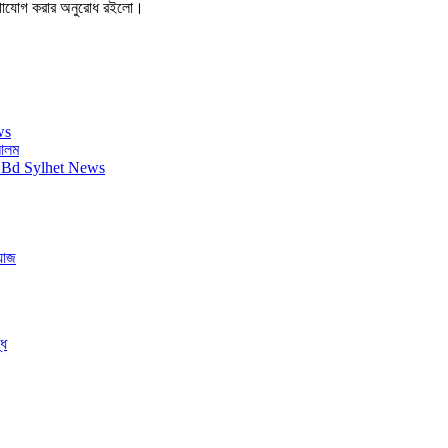
যোগাযোগ করার অনুরোধ রইলো।
 আলম
য়াজ
্ধ