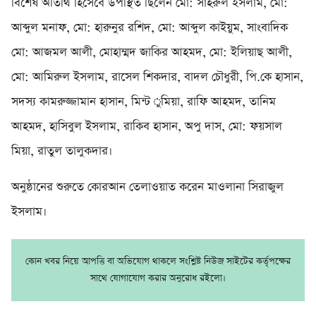
বিশেষ অতিথি হিসেবে উপস্থিত ছিলেন মো: সাহরুল ইসলাম, মো:
আব্দুল মনাফ, মো: হারুনুর রশিদ, মো: আব্দুল কাইয়ুম, সাংবাদিক
মো: আজমল আলী, মোহাম্মদ জাকির আহমদ, মো: ইলিয়াছ আলী,
মো: আমিরুল ইসলাম, রাসেল শিকদার, বাদল চৌধুরী, পি.কে হাসান,
সদস্য কামরুজ্জামান হাসান, মিন্ট ুমিয়া, রাফি আহমদ, তানিম
আহমদ, হাসিবুল ইসলাম, রাকিব হাসান, অপু দাস, মো: ফয়সাল
মিয়া, রাতুল তালুকদার।
অনুষ্ঠানের শুরুতে কোরআন তেলাওয়াত করেন মাওলানা সিরাজুল
ইসলাম।
কোন খবর নিয়ে আপত্তি বা অভিযোগ থাকলে সংশ্লিষ্ট নিউজ সাইটের কর্তৃপক্ষের
সাথে যোগাযোগ করার অনুরোধ রইলো।