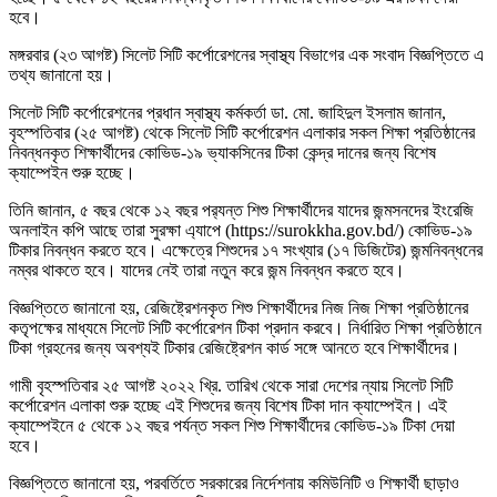
হবে।
মঙ্গরবার (২৩ আগষ্ট) সিলেট সিটি কর্পোরেশনের স্বাস্থ্য বিভাগের এক সংবাদ বিজ্ঞপ্তিতে এ
তথ্য জানানো হয়।
সিলেট সিটি কর্পোরেশনের প্রধান স্বাস্থ্য কর্মকর্তা ডা. মো. জাহিদুল ইসলাম জানান,
বৃহস্পতিবার (২৫ আগষ্ট) থেকে সিলেট সিটি কর্পোরেশন এলাকার সকল শিক্ষা প্রতিষ্ঠানের
নিবন্ধনকৃত শিক্ষার্থীদের কোভিড-১৯ ভ্যাকসিনের টিকা কেন্দ্র দানের জন্য বিশেষ
ক্যাম্পেইন শুরু হচ্ছে।
তিনি জানান, ৫ বছর থেকে ১২ বছর পর‌্যন্ত শিশু শিক্ষার্থীদের যাদের জন্মসনদের ইংরেজি
অনলাইন কপি আছে তারা সুরক্ষা এ্যাপে (https://surokkha.gov.bd/) কোভিড-১৯
টিকার নিবন্ধন করতে হবে। এক্ষেত্রে শিশুদের ১৭ সংখ্যার (১৭ ডিজিটের) জন্মনিবন্ধনের
নম্বর থাকতে হবে। যাদের নেই তারা নতুন করে জন্ম নিবন্ধন করতে হবে।
বিজ্ঞপ্তিতে জানানো হয়, রেজিষ্ট্রেশনকৃত শিশু শিক্ষার্থীদের নিজ নিজ শিক্ষা প্রতিষ্ঠানের
কতৃপক্ষের মাধ্যমে সিলেট সিটি কর্পোরেশন টিকা প্রদান করবে। নির্ধারিত শিক্ষা প্রতিষ্ঠানে
টিকা গ্রহনের জন্য অবশ্যই টিকার রেজিষ্ট্রেশন কার্ড সঙ্গে আনতে হবে শিক্ষার্থীদের।
গামী বৃহস্পতিবার ২৫ আগষ্ট ২০২২ খ্রি. তারিখ থেকে সারা দেশের ন্যায় সিলেট সিটি
কর্পোরেশন এলাকা শুরু হচ্ছে এই শিশুদের জন্য বিশেষ টিকা দান ক্যাম্পেইন। এই
ক্যাম্পেইনে ৫ থেকে ১২ বছর পর্যন্ত সকল শিশু শিক্ষার্থীদের কোভিড-১৯ টিকা দেয়া
হবে।
বিজ্ঞপ্তিতে জানানো হয়, পরবর্তিতে সরকারের নির্দেশনায় কমিউনিটি ও শিক্ষার্থী ছাড়াও