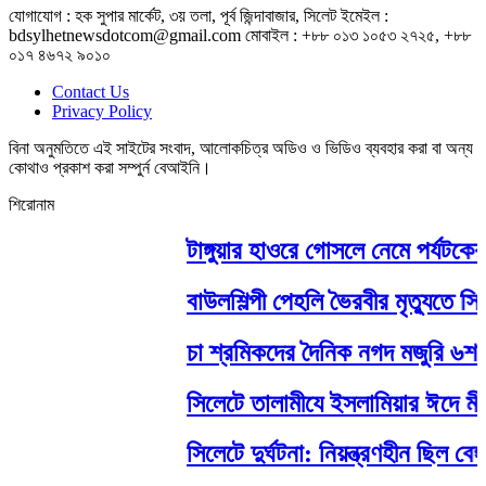
যোগাযোগ : হক সুপার মার্কেট, ৩য় তলা, পূর্ব জিন্দাবাজার, সিলেট ইমেইল :
bdsylhetnewsdotcom@gmail.com মোবাইল : +৮৮ ০১৩ ১০৫৩ ২৭২৫, +৮৮
০১৭ ৪৬৭২ ৯০১০
Contact Us
Privacy Policy
বিনা অনুমতিতে এই সাইটের সংবাদ, আলোকচিত্র অডিও ও ভিডিও ব্যবহার করা বা অন্য
কোথাও প্রকাশ করা সম্পুর্ন বেআইনি।
শিরোনাম
টাঙ্গুয়ার হাওরে গোসলে নেমে পর্যটকের মৃ
বাউলশিল্পী পেহলি ভৈরবীর মৃত্যুতে 
চা শ্রমিকদের দৈনিক নগদ মজুরি ৬শত ট
সিলেটে তালামীযে ইসলামিয়ার ঈদে মীলাদু
সিলেটে দুর্ঘটনা: নিয়ন্ত্রণহীন ছিল বে