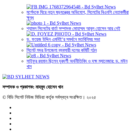
মুর্শেদকে ঘিরে নতুন ষড়যন্ত্রের অভিযোগ, সিলেটের বিএনপি নেতাকর্মীরা
ক্ষুব্ধ
শ্যামল সিলেটের বার্তা সম্পাদক মোহাম্মদ আবুল হোসেন আর নেই
ড. ফয়েজ উদ্দিন এমবিই’র সমর্থনে মতবিনিময় সভা
সিলেট সদর উপজেলা ব্যবসায়ী দলের কমিটি গঠন
সাইফুর রহমান ছিলেন দূরদর্শী অর্থনীতিবিদ ও দক্ষ ম্যানেজার: ড. মঈন
খান
সম্পাদক ও প্রকাশক: মাহমুদ হোসেন খান
© বিডি সিলেট নিউজ মিডিয়া কর্তৃক সর্বস্বত্ব সংরক্ষিত। ২০২৫