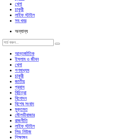
খেলা
চাকুরী
লাইফ স্টাইল
সব খবর
অন্যান্য
আন্তর্জাতিক
ইসলাম ও জীবন
খেলা
গণমাধ্যম
চাকুরী
জাতীয়
প্রবাস
বিচিত্রা
বিনোদন
বিশেষ সংবাদ
মুক্তমত
মৌলভীবাজার
রাজনীতি
লাইফ স্টাইল
লিড নিউজ
শিক্ষাঙ্গন