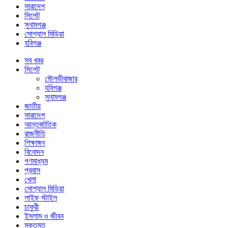
সারাদেশ
সিলেট
সুনামগঞ্জ
সোশ্যাল মিডিয়া
হবিগঞ্জ
সব খবর
সিলেট
মৌলভীবাজার
হবিগঞ্জ
সুনামগঞ্জ
জাতীয়
সারাদেশ
আন্তর্জাতিক
রাজনীতি
শিক্ষাঙ্গন
বিনোদন
গণমাধ্যম
প্রবাস
খেলা
সোশ্যাল মিডিয়া
লাইফ স্টাইল
চাকুরী
ইসলাম ও জীবন
মুক্তমত