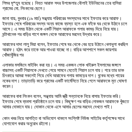
শিশুর মৃ*ত্যু হয়েছে। নিহত আরাফ সদর উপজেলার বৌলাই ইউনিয়নের তের হাসিয়া
গ্রামের মো. লিংকনের ছেলে।
জানা যায়, বুধবার (১৯ মার্চ) সন্ধ্যায় পরিবারের সদস্যদের সাথে ইফতার করে আরাফ।
ইফতার শেষে পরিবারের সদস্য অন্য কাজে ব্যস্ত হলে এক ফাঁকে ঘর থেকে উঠানে চলে
আসে। এ সময় উঠান থেকে একটি শিয়াল আরাফকে গলায় কামড় দিয়ে নিয়ে যায়।
ঘন্টাখানেক পর বাড়ির পাশে জঙ্গল থেকে আরাফের মরদেহ উদ্ধার করে।
আরাফের দাদা লালু মিয়া বলেন, ইফতার শেষে ঘর থেকে বের হয়ে উঠানে খেলাধুলা করছিল
আরাফ। হঠাৎ করে তাকে আর পাওয়া যাচ্ছে না। বাড়ির আশপাশে সকল জায়গায়
খোঁজাখুঁজির পর
এলাকার মসজিদে মাইকিং করা হয়। এ সময় একজন লোক খাইরুল ইসলামের জঙ্গলে
বাচ্চাসহ একটি শিয়ালকে দেখতে পেয়ে সামনে যেতেই শিয়াল চলে যায়। পরে তার ডাক
চিৎকারে আমরা সকলেই গিয়ে দেখি আরাফের গলায় কামড়ের দাগ। বুকের মধ্যে পায়ের
নকের দাগ। তাড়াতাড়ি করে গ্রামের একটি ফার্মেসিতে নিয়ে গেলে আরাফকে মৃত ঘোষণা
করেন।
আরাফের বাবা লিংকন বলেন, সন্ধ্যায় আমি স্ত্রী সন্তানকে নিয়ে বাসায় ইফতার করি।
ইফতার শেষে ব্যবসা প্রতিষ্ঠানে চলে যায়। কিছুক্ষণ পর বাড়ির লোকজন আরাফকে খুঁজতে
আমার দোকানে যায়। দোকান থেকে এসে আমার ছেলের মরদেহ দেখতে পাই।
কোন খবর নিয়ে আপত্তি বা অভিযোগ থাকলে সংশ্লিষ্ট নিউজ সাইটের কর্তৃপক্ষের সাথে
যোগাযোগ করার অনুরোধ রইলো।