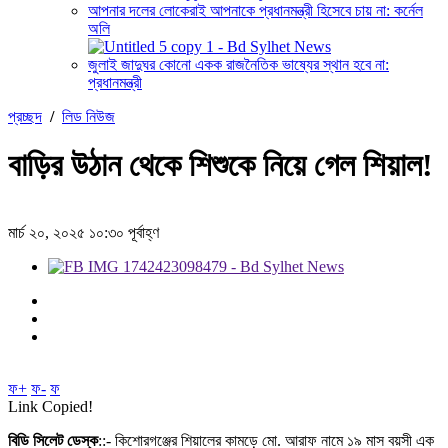
আপনার দলের লোকেরাই আপনাকে প্রধানমন্ত্রী হিসেবে চায় না: কর্নেল
অলি
জুলাই জাদুঘর কোনো একক রাজনৈতিক ভাষ্যের স্থান হবে না:
প্রধানমন্ত্রী
প্রচ্ছদ
/
লিড নিউজ
বাড়ির উঠান থেকে শিশুকে নিয়ে গেল শিয়াল!
মার্চ ২০, ২০২৫ ১০:৩০ পূর্বাহ্ণ
ফ+
ফ-
ফ
Link Copied!
বিডি সিলেট ডেস্ক
::- কিশোরগঞ্জের শিয়ালের কামড়ে মো. আরাফ নামে ১৯ মাস বয়সী এক