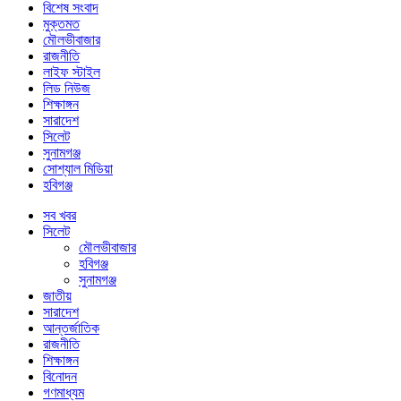
বিশেষ সংবাদ
মুক্তমত
মৌলভীবাজার
রাজনীতি
লাইফ স্টাইল
লিড নিউজ
শিক্ষাঙ্গন
সারাদেশ
সিলেট
সুনামগঞ্জ
সোশ্যাল মিডিয়া
হবিগঞ্জ
সব খবর
সিলেট
মৌলভীবাজার
হবিগঞ্জ
সুনামগঞ্জ
জাতীয়
সারাদেশ
আন্তর্জাতিক
রাজনীতি
শিক্ষাঙ্গন
বিনোদন
গণমাধ্যম