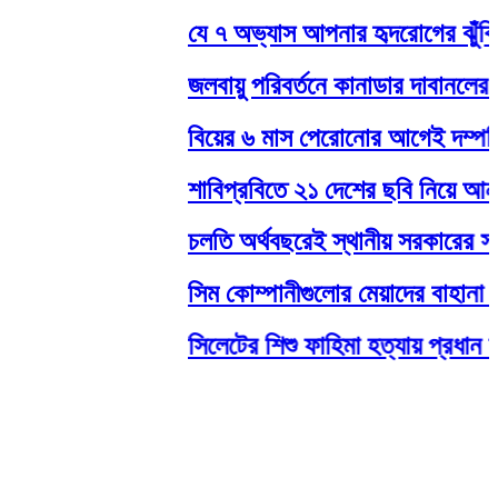
যে ৭ অভ্যাস আপনার হৃদরোগের ঝুঁকি ব
জলবায়ু পরিবর্তনে কানাডার দাবানলের ঝুঁ
বিয়ের ৬ মাস পেরোনোর আগেই দম্পতির ব
শাবিপ্রবিতে ২১ দেশের ছবি নিয়ে আন্তর
চলতি অর্থবছরেই স্থানীয় সরকারের সব স্
সিম কোম্পানীগুলোর মেয়াদের বাহানা বন্
সিলেটের শিশু ফাহিমা হত্যায় প্রধান আ