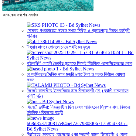
আজকের সর্বশেষ সবখবর
সোমবার গণজমায়েত সফলে মশাল মিছিল ও প্রচারপত্র বিতরণ কর্মসূচী
শনিবার
টাঙ্গুয়ার হাওরে গোসলে নেমে পর্যটকের মৃত্যু
বাউলশিল্পী পেহলি ভৈরবীর মৃত্যুতে সিলেট মিউজিক এসোসিয়েশনের শোক
চা শ্রমিকদের দৈনিক নগদ মজুরি ৬শত টাকা ও দ্রুত নির্বাচন ঘোষণা
করুন
সিলেটে তালামীযে ইসলামিয়ার ঈদে মীলাদুন্নবী (সা.) র‌্যালী বাস্তবায়ন
কমিটি গঠন
সিলেটে দুর্ঘটনা: নিয়ন্ত্রণহীন ছিল বেঙ্গল পরিবহনের স্লিপার বাস, নিহতরা
ইউনিক পরিবহনের যাত্রী
দিরাইয়ের মোক্তার হোসেনের ওপর সন্ত্রাসী হামলা ডিআইজি ও জেলা