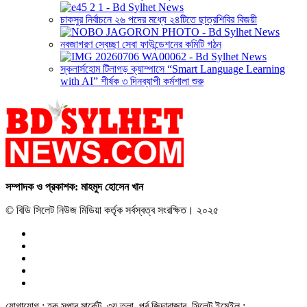
চাকসুর নির্বাচনে ২৬ পদের মধ্যে ২৪টিতে ছাত্রশিবির বিজয়ী
নবজাগরণ স্বেচ্ছা সেবা ফাউন্ডেশনের কমিটি গঠন
স্কলার্সহোম টিলাগড় ক্যাম্পাসে “Smart Language Learning
with AI” শীর্ষক ৩ দিনব্যাপী কর্মশালা শুরু
সম্পাদক ও প্রকাশক: মাহমুদ হোসেন খান
© বিডি সিলেট নিউজ মিডিয়া কর্তৃক সর্বস্বত্ব সংরক্ষিত। ২০২৫
যোগাযোগ : হক সুপার মার্কেট, ৩য় তলা, পূর্ব জিন্দাবাজার, সিলেট ইমেইল :