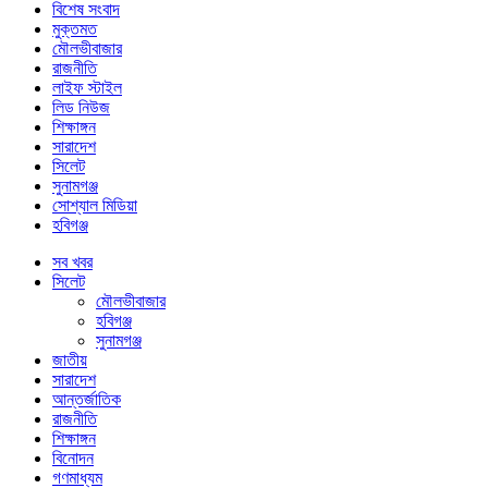
বিশেষ সংবাদ
মুক্তমত
মৌলভীবাজার
রাজনীতি
লাইফ স্টাইল
লিড নিউজ
শিক্ষাঙ্গন
সারাদেশ
সিলেট
সুনামগঞ্জ
সোশ্যাল মিডিয়া
হবিগঞ্জ
সব খবর
সিলেট
মৌলভীবাজার
হবিগঞ্জ
সুনামগঞ্জ
জাতীয়
সারাদেশ
আন্তর্জাতিক
রাজনীতি
শিক্ষাঙ্গন
বিনোদন
গণমাধ্যম