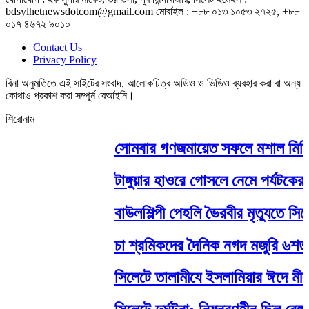
bdsylhetnewsdotcom@gmail.com মোবাইল : +৮৮ ০১৩ ১০৫৩ ২৭২৫, +৮৮
০১৭ ৪৬৭২ ৯০১০
Contact Us
Privacy Policy
বিনা অনুমতিতে এই সাইটের সংবাদ, আলোকচিত্র অডিও ও ভিডিও ব্যবহার করা বা অন্য
কোথাও প্রকাশ করা সম্পুর্ন বেআইনি।
শিরোনাম
সোমবার গণজমায়েত সফলে মশাল মিছিল ও
টাঙ্গুয়ার হাওরে গোসলে নেমে পর্যটকের মৃত
বাউলশিল্পী পেহলি ভৈরবীর মৃত্যুতে 
চা শ্রমিকদের দৈনিক নগদ মজুরি ৬শত টা
সিলেটে তালামীযে ইসলামিয়ার ঈদে মীলাদু