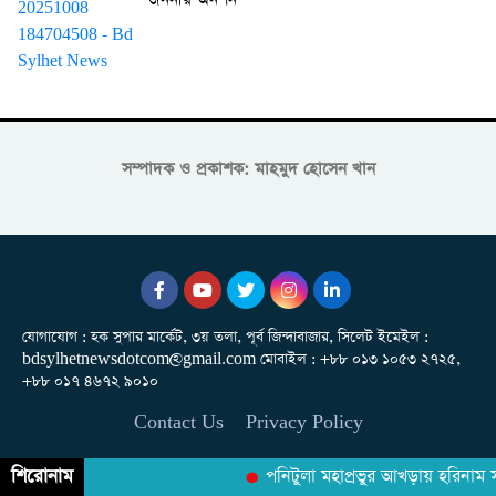
জননীর অনশন
সম্পাদক ও প্রকাশক: মাহমুদ হোসেন খান
যোগাযোগ : হক সুপার মার্কেট, ৩য় তলা, পূর্ব জিন্দাবাজার, সিলেট ইমেইল :
bdsylhetnewsdotcom@gmail.com মোবাইল : +৮৮ ০১৩ ১০৫৩ ২৭২৫,
+৮৮ ০১৭ ৪৬৭২ ৯০১০
Contact Us
Privacy Policy
শিরোনাম
পনিটুলা মহাপ্রভুর আখড়ায় হরিনাম সংক