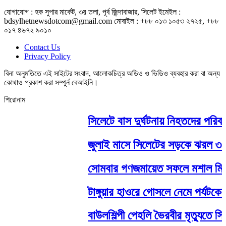
যোগাযোগ : হক সুপার মার্কেট, ৩য় তলা, পূর্ব জিন্দাবাজার, সিলেট ইমেইল :
bdsylhetnewsdotcom@gmail.com মোবাইল : +৮৮ ০১৩ ১০৫৩ ২৭২৫, +৮৮
০১৭ ৪৬৭২ ৯০১০
Contact Us
Privacy Policy
বিনা অনুমতিতে এই সাইটের সংবাদ, আলোকচিত্র অডিও ও ভিডিও ব্যবহার করা বা অন্য
কোথাও প্রকাশ করা সম্পুর্ন বেআইনি।
শিরোনাম
সিলেটে বাস দুর্ঘটনায় নিহতদের পরিবার
জুলাই মাসে সিলেটের সড়কে ঝরল ৩১ প
সোমবার গণজমায়েত সফলে মশাল মিছিল 
টাঙ্গুয়ার হাওরে গোসলে নেমে পর্যটকের মৃ
বাউলশিল্পী পেহলি ভৈরবীর মৃত্যুতে