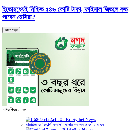
ইতোমধ্যেই নিশ্চিত ৫৪৬ কোটি টাকা, ফাইনাল জিতলে কত
পাবেন মেসিরা?
আরও পড়ুন
পাঠকপ্রিয় - খেলা
তানজিমকে ‘ওয়ার্ল্ড ক্লাস’ বোলার বললেন ভারতীয় তারকা