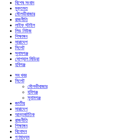
বিশেষ সংবাদ
মুক্তমত
মৌলভীবাজার
রাজনীতি
লাইফ স্টাইল
লিড নিউজ
শিক্ষাঙ্গন
সারাদেশ
সিলেট
সুনামগঞ্জ
সোশ্যাল মিডিয়া
হবিগঞ্জ
সব খবর
সিলেট
মৌলভীবাজার
হবিগঞ্জ
সুনামগঞ্জ
জাতীয়
সারাদেশ
আন্তর্জাতিক
রাজনীতি
শিক্ষাঙ্গন
বিনোদন
গণমাধ্যম