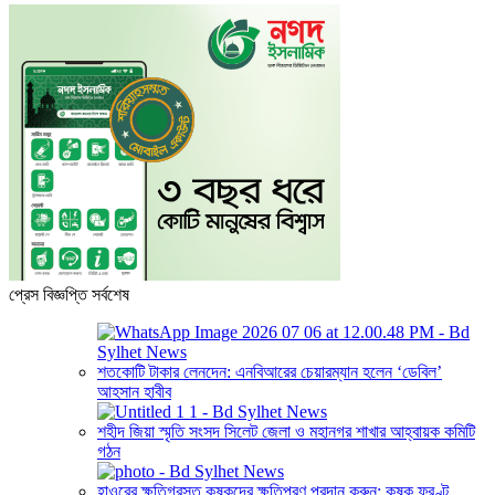
প্রেস বিজ্ঞপ্তি সর্বশেষ
শতকোটি টাকার লেনদেন: এনবিআরের চেয়ারম্যান হলেন ‘ডেবিল’
আহসান হাবীব
শহীদ জিয়া স্মৃতি সংসদ সিলেট জেলা ও মহানগর শাখার আহ্বায়ক কমিটি
গঠন
হাওরের ক্ষতিগ্রস্ত কৃষকদের ক্ষতিপূরণ প্রদান করুন: কৃষক ফ্রণ্ট