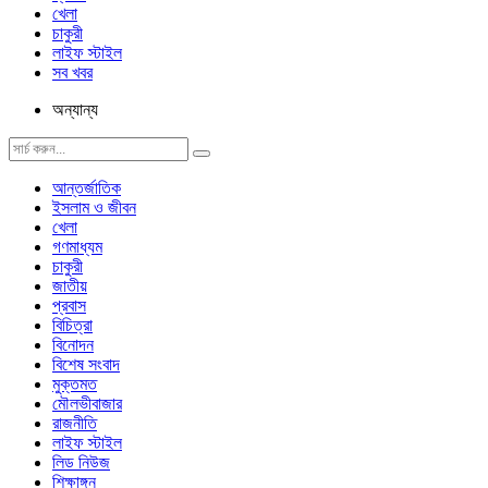
খেলা
চাকুরী
লাইফ স্টাইল
সব খবর
অন্যান্য
আন্তর্জাতিক
ইসলাম ও জীবন
খেলা
গণমাধ্যম
চাকুরী
জাতীয়
প্রবাস
বিচিত্রা
বিনোদন
বিশেষ সংবাদ
মুক্তমত
মৌলভীবাজার
রাজনীতি
লাইফ স্টাইল
লিড নিউজ
শিক্ষাঙ্গন