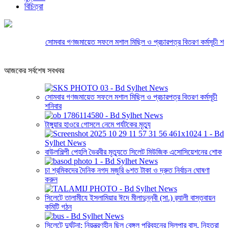
বিচিত্রা
সোমবার গণজমায়েত সফলে মশাল মিছিল ও প্রচারপত্র বিতরণ কর্মসূচী শনিবা
আজকের সর্বশেষ সবখবর
সোমবার গণজমায়েত সফলে মশাল মিছিল ও প্রচারপত্র বিতরণ কর্মসূচী
শনিবার
টাঙ্গুয়ার হাওরে গোসলে নেমে পর্যটকের মৃত্যু
বাউলশিল্পী পেহলি ভৈরবীর মৃত্যুতে সিলেট মিউজিক এসোসিয়েশনের শোক
চা শ্রমিকদের দৈনিক নগদ মজুরি ৬শত টাকা ও দ্রুত নির্বাচন ঘোষণা
করুন
সিলেটে তালামীযে ইসলামিয়ার ঈদে মীলাদুন্নবী (সা.) র‌্যালী বাস্তবায়ন
কমিটি গঠন
সিলেটে দুর্ঘটনা: নিয়ন্ত্রণহীন ছিল বেঙ্গল পরিবহনের স্লিপার বাস, নিহতরা