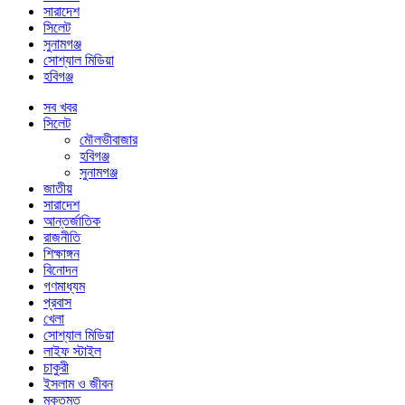
সারাদেশ
সিলেট
সুনামগঞ্জ
সোশ্যাল মিডিয়া
হবিগঞ্জ
সব খবর
সিলেট
মৌলভীবাজার
হবিগঞ্জ
সুনামগঞ্জ
জাতীয়
সারাদেশ
আন্তর্জাতিক
রাজনীতি
শিক্ষাঙ্গন
বিনোদন
গণমাধ্যম
প্রবাস
খেলা
সোশ্যাল মিডিয়া
লাইফ স্টাইল
চাকুরী
ইসলাম ও জীবন
মুক্তমত