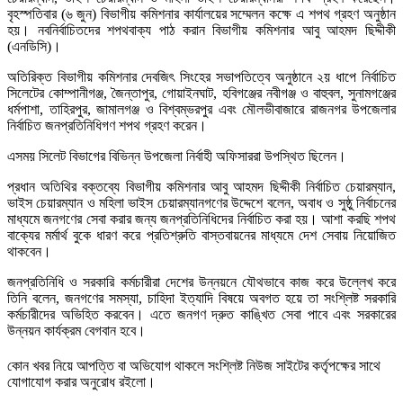
বৃহস্পতিবার (৬ জুন) বিভাগীয় কমিশনার কার্যালয়ের সম্মেলন কক্ষে এ শপথ গ্রহণ অনুষ্ঠান
হয়। নবনির্বাচিতদের শপথবাক্য পাঠ করান বিভাগীয় কমিশনার আবু আহমদ ছিদ্দীকী
(এনডিসি)।
অতিরিক্ত বিভাগীয় কমিশনার দেবজিৎ সিংহের সভাপতিত্বে অনুষ্ঠানে ২য় ধাপে নির্বাচিত
সিলেটের কোম্পানীগঞ্জ, জৈন্তাপুর, গোয়াইনঘাট, হবিগঞ্জের নবীগঞ্জ ও বাহুবল, সুনামগঞ্জের
ধর্মপাশা, তাহিরপুর, জামালগঞ্জ ও বিশ্বম্ভরপুর এবং মৌলভীবাজারে রাজনগর উপজেলার
নির্বাচিত জনপ্রতিনিধিগণ শপথ গ্রহণ করেন।
এসময় সিলেট বিভাগের বিভিন্ন উপজেলা নির্বাহী অফিসাররা উপস্থিত ছিলেন।
প্রধান অতিথির বক্তব্যে বিভাগীয় কমিশনার আবু আহমদ ছিদ্দীকী নির্বাচিত চেয়ারম্যান,
ভাইস চেয়ারম্যান ও মহিলা ভাইস চেয়ারম্যানগণের উদ্দেশে বলেন, অবাধ ও সুষ্ঠু নির্বাচনের
মাধ্যমে জনগণের সেবা করার জন্য জনপ্রতিনিধিদের নির্বাচিত করা হয়। আশা করছি শপথ
বাক্যের মর্মার্থ বুকে ধারণ করে প্রতিশ্রুতি বাস্তবায়নের মাধ্যমে দেশ সেবায় নিয়োজিত
থাকবেন।
জনপ্রতিনিধি ও সরকারি কর্মচারীরা দেশের উন্নয়নে যৌথভাবে কাজ করে উল্লেখ করে
তিনি বলেন, জনগণের সমস্যা, চাহিদা ইত্যাদি বিষয়ে অবগত হয়ে তা সংশ্লিষ্ট সরকারি
কর্মচারীদের অভিহিত করবেন। এতে জনগণ দ্রুত কাঙ্খিত সেবা পাবে এবং সরকারের
উন্নয়ন কার্যক্রম বেগবান হবে।
কোন খবর নিয়ে আপত্তি বা অভিযোগ থাকলে সংশ্লিষ্ট নিউজ সাইটের কর্তৃপক্ষের সাথে
যোগাযোগ করার অনুরোধ রইলো।