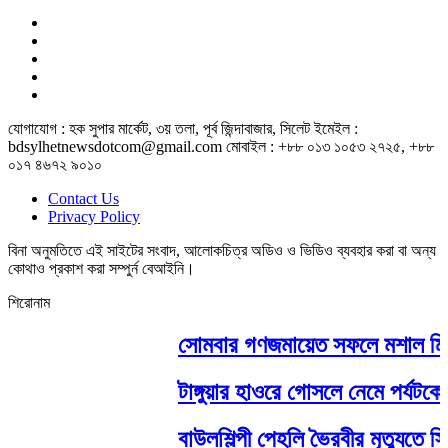
যোগাযোগ : হক সুপার মার্কেট, ৩য় তলা, পূর্ব জিন্দাবাজার, সিলেট ইমেইল :
bdsylhetnewsdotcom@gmail.com মোবাইল : +৮৮ ০১৩ ১০৫৩ ২৭২৫, +৮৮
০১৭ ৪৬৭২ ৯০১০
Contact Us
Privacy Policy
বিনা অনুমতিতে এই সাইটের সংবাদ, আলোকচিত্র অডিও ও ভিডিও ব্যবহার করা বা অন্য
কোথাও প্রকাশ করা সম্পুর্ন বেআইনি।
শিরোনাম
সোমবার গণজমায়েত সফলে মশাল মিছিল 
টাঙ্গুয়ার হাওরে গোসলে নেমে পর্যটকের ম
বাউলশিল্পী পেহলি ভৈরবীর মৃত্যুতে