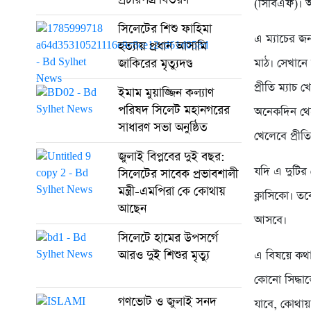
(সিবিএফ)। আর্
সিলেটের শিশু ফাহিমা
এ ম্যাচের জ
হত্যায় প্রধান আসামি
জাকিরের মৃত্যুদণ্ড
মাঠ। সেখানে
প্রীতি ম্যাচ 
ইমাম মুয়াজ্জিন কল্যাণ
পরিষদ সিলেট মহানগরের
অনেকদিন থেক
সাধারণ সভা অনুষ্ঠিত
খেলেবে প্রীতি
জুলাই বিপ্লবের দুই বছর:
যদি এ দুটির
সিলেটের সাবেক প্রভাবশালী
মন্ত্রী-এমপিরা কে কোথায়
ক্লাসিকো। তবে
আছেন
আসবে।
সিলেটে হামের উপসর্গে
আরও দুই শিশুর মৃত্যু
এ বিষয়ে কথ
কোনো সিদ্ধা
গণভোট ও জুলাই সনদ
যাবে, কোথায় হ