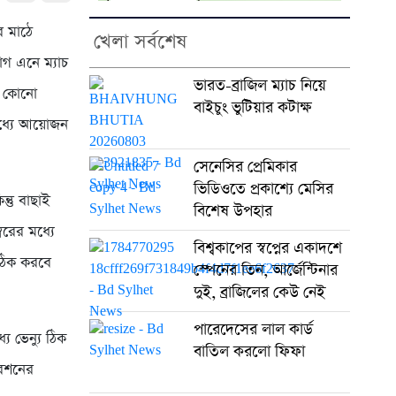
ে মাঠে
খেলা সর্বশেষ
গ এনে ম্যাচ
ভারত-ব্রাজিল ম্যাচ নিয়ে
য়ে কোনো
বাইচুং ভুটিয়ার কটাক্ষ
মধ্যে আয়োজন
সেনেসির প্রেমিকার
ভিডিওতে প্রকাশ্যে মেসির
্তু বাছাই
বিশেষ উপহার
বরের মধ্যে
বিশ্বকাপের স্বপ্নের একাদশে
 ঠিক করবে
স্পেনের তিন, আর্জেন্টিনার
দুই, ব্রাজিলের কেউ নেই
পারেদেসের লাল কার্ড
ে ভেন্যু ঠিক
বাতিল করলো ফিফা
রেশনের