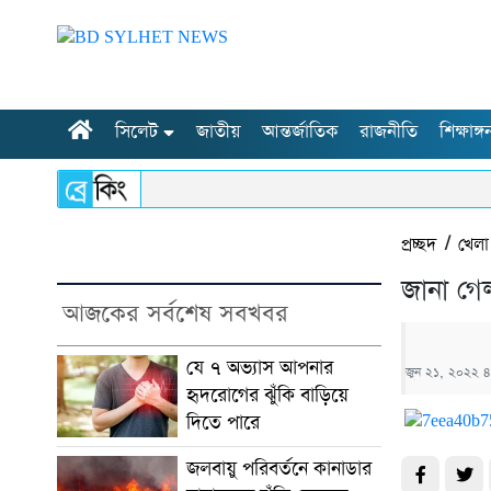
সিলেট
জাতীয়
আন্তর্জাতিক
রাজনীতি
শিক্ষাঙ্গ
প্রচ্ছদ
/
খেলা
জানা গেল
আজকের সর্বশেষ সবখবর
যে ৭ অভ্যাস আপনার
জুন ২১, ২০২২ ৪
হৃদরোগের ঝুঁকি বাড়িয়ে
দিতে পারে
জলবায়ু পরিবর্তনে কানাডার