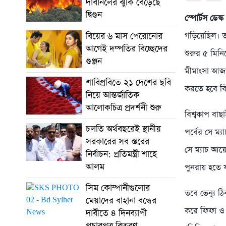
দাবানলের ঝুঁকি বেড়েছে
দ্বিগুন
স্পোর্টস ডেস্ক
বিয়ের ৬ মাস পেরোনোর
গড়িয়েছিল। ত
আগেই দম্পতির বিচ্ছেদের
শুরুর ৫ মিনিট
গুঞ্জন
মীমাংসা আজও
শাবিপ্রবিতে ২১ দেশের ছবি
করতে হবে বিশ
নিয়ে আন্তর্জাতিক
আলোকচিত্র প্রদর্শনী শুরু
বিশ্বকাপ বাছ
চলতি অর্থবছরেই স্থানীয়
পর্বের সে ম্
সরকারের সব স্তরের
সে ম্যাচ আয়
নির্বাচন: প্রতিমন্ত্রী শাহে
আলম
পুনরায় হতে য
সিম কোম্পানীগুলোর
তবে ভেন্যু ঠ
মেয়াদের বাহানা বন্ধের
করে ফিফা ও 
দাবীতে ৪ দিনব্যাপী
প্রচারপত্র বিতরণ