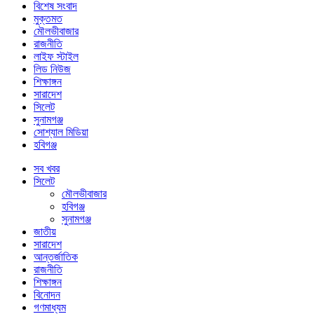
বিশেষ সংবাদ
মুক্তমত
মৌলভীবাজার
রাজনীতি
লাইফ স্টাইল
লিড নিউজ
শিক্ষাঙ্গন
সারাদেশ
সিলেট
সুনামগঞ্জ
সোশ্যাল মিডিয়া
হবিগঞ্জ
সব খবর
সিলেট
মৌলভীবাজার
হবিগঞ্জ
সুনামগঞ্জ
জাতীয়
সারাদেশ
আন্তর্জাতিক
রাজনীতি
শিক্ষাঙ্গন
বিনোদন
গণমাধ্যম