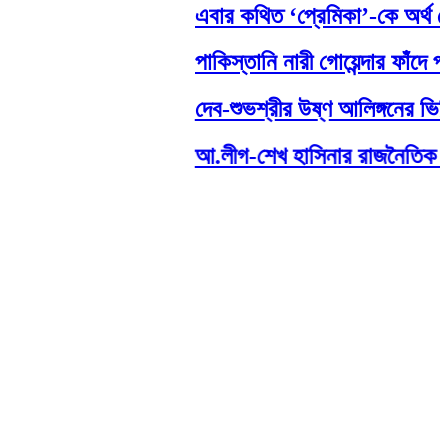
এবার কথিত ‘প্রেমিকা’-কে অর্থ দেও
পাকিস্তানি নারী গোয়েন্দার ফাঁদে প
দেব-শুভশ্রীর উষ্ণ আলিঙ্গনের ভিড
আ.লীগ-শেখ হাসিনার রাজনৈতিক দাফন হ