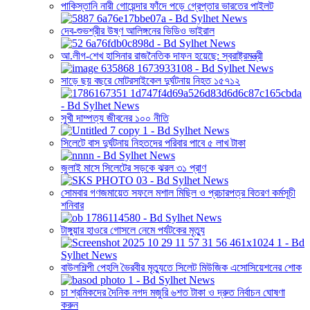
পাকিস্তানি নারী গোয়েন্দার ফাঁদে পড়ে গ্রেপ্তার ভারতের পাইলট
দেব-শুভশ্রীর উষ্ণ আলিঙ্গনের ভিডিও ভাইরাল
আ.লীগ-শেখ হাসিনার রাজনৈতিক দাফন হয়েছে: স্বরাষ্ট্রমন্ত্রী
সাড়ে ছয় বছরে মোটরসাইকেল দুর্ঘটনায় নিহত ১৫৭১২
সুখী দাম্পত্য জীবনের ১০০ নীতি
সিলেটে বাস দুর্ঘটনায় নিহতদের পরিবার পাবে ৫ লাখ টাকা
জুলাই মাসে সিলেটের সড়কে ঝরল ৩১ প্রাণ
সোমবার গণজমায়েত সফলে মশাল মিছিল ও প্রচারপত্র বিতরণ কর্মসূচী
শনিবার
টাঙ্গুয়ার হাওরে গোসলে নেমে পর্যটকের মৃত্যু
বাউলশিল্পী পেহলি ভৈরবীর মৃত্যুতে সিলেট মিউজিক এসোসিয়েশনের শোক
চা শ্রমিকদের দৈনিক নগদ মজুরি ৬শত টাকা ও দ্রুত নির্বাচন ঘোষণা
করুন