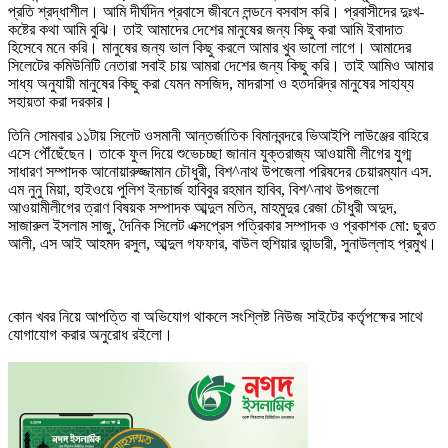
প্রতি শ্রদ্ধাশীল। আমি দীর্ঘদিন প্রবাসে জীবনে লন্ডনে বসবাস করি। প্রবাসীদের দুঃখ-
কষ্টের কথা আমি বুঝি। তাই আমাদের দেশের মানুষের জন্য কিছু করা আমি ইবাদাত
হিসেবে মনে করি। মানুষের জন্য ভাল কিছু করলে আমার খুব ভালো লাগে। আমাদের
সিলেটের কমিউনিটি নেতারা সবাই চায় আমরা দেশের জন্য কিছু করি। তাই আমিও আমার
সাধ্য অনুযায়ী মানুষের কিছু করা যেমন মসজিদ, মাদরাসা ও হতদরিদ্র মানুষের সাহায্য
সহায়তা করা দরকার।
তিনি সোমবার ১১টায় সিলেট ওসমানী আন্তর্জাতিক বিমানবন্দরে ভিআইপি লাউঞ্জের বাহিরে
এসে পৌঁছেঁছেন। তাকে ফুল দিয়ে শুভেচচ্ছা জানান যুক্তরাজ্য আওয়ামী লীগের যুগ্ম
সাধারণ সম্পাদক আনোয়ারুজ্জামান চৌধুরী, বিশ^নাথ উপজেলা পরিষদের চেয়ারম্যান এস.
এম নুনু মিয়া, হাইওয়ে পুলিশ ইনচার্জ হাবিবুর রহমান হাবিব, বিশ^নাথ উপজলো
আওয়ামীলীগের ত্রাণ বিষয়ক সম্পাদক আব্দুল মতিন, মাহমুদুর রেজা চৌধুরী অদুদ,
সাজারুল ইসলাম সাজু, দৈনিক সিলেট এক্সপ্রেস পত্রিকার সম্পাদক ও প্রকাশক মো: ছুরত
আলী, এস আই আহমদ রসুল, আব্দুল গফফার, বাউল হুশিয়ার ভান্ডারী, সুনাউল্লাহ প্রমুখ।
কোন খবর নিয়ে আপত্তি বা অভিযোগ থাকলে সংশ্লিষ্ট নিউজ সাইটের কর্তৃপক্ষের সাথে
যোগাযোগ করার অনুরোধ রইলো।