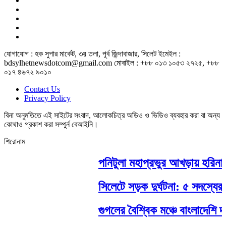
যোগাযোগ : হক সুপার মার্কেট, ৩য় তলা, পূর্ব জিন্দাবাজার, সিলেট ইমেইল :
bdsylhetnewsdotcom@gmail.com মোবাইল : +৮৮ ০১৩ ১০৫৩ ২৭২৫, +৮৮
০১৭ ৪৬৭২ ৯০১০
Contact Us
Privacy Policy
বিনা অনুমতিতে এই সাইটের সংবাদ, আলোকচিত্র অডিও ও ভিডিও ব্যবহার করা বা অন্য
কোথাও প্রকাশ করা সম্পুর্ন বেআইনি।
শিরোনাম
পনিটুলা মহাপ্রভুর আখড়ায় হরিনাম স
সিলেটে সড়ক দুর্ঘটনা: ৫ সদস্যের 
গুগলের বৈশ্বিক মঞ্চে বাংলাদেশি দম্