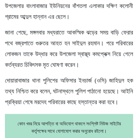
উপজেলার বাংলাবাজার ইউনিয়নের বাঁশতলা এলাকার দক্ষিণ কলোনী
গ্রামের আব্দুল হান্নান এর ছেলে।
জানা গেছে, মঙ্গলবার মধ্যরাতে আকস্মিক ঝড়ের সময় বাড়ি ফেরার
পথে বজ্রপাতে গুরুতর আহত হন সাইদুল রহমান। পরে পরিবারের
লোকজন তাকে উদ্ধার করে উপজেলা স্বাস্থ্য কমপ্লেক্স নিয়ে গেলে
কর্তব্যরত চিকিৎসক মৃত ঘোষণা করেন।
দোয়ারাবাজার থানা পুলিশের অফিসার ইনচার্জ (ওসি) জাহিদুল হক
তথ্য নিশ্চিত করে বলেন, ঘটনাস্থলে পুলিশ পাঠানো হয়েছে। আইনি
প্রক্রিয়া শেষে মরদেহ পরিবারের কাছে হস্তান্তর করা হবে।
কোন খবর নিয়ে আপত্তি বা অভিযোগ থাকলে সংশ্লিষ্ট নিউজ সাইটের
কর্তৃপক্ষের সাথে যোগাযোগ করার অনুরোধ রইলো।