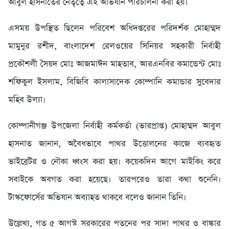
আবুল হাসনাতের নেতৃত্বে এই অভিযান পরিচালনা করা হয়।
এসময় উপস্থিত ছিলেন পরিবেশ অধিদপ্তরের পরিদর্শক মোহাম্মদ
মামুনুর রশীদ, বাংলাদেশ রেলওয়ের সিনিয়র সহকারী নির্বাহী
প্রকৌশলী সৈয়দ মোঃ আজমাঈন মাহতাব, আরএনবির কমান্ডেন্ট মোঃ
শফিকুল ইসলাম, বিজিবি কালাসাদেক কোম্পানি কমান্ডার সুবেদার
মহিব উল্যা।
কোম্পানীগঞ্জ উপজেলা নির্বাহী কর্মকর্তা (ভারপ্রাপ্ত) মোহাম্মদ আবুল
হাসনাত জানান, অবৈধভাবে পাথর উত্তোলনের কাজে ব্যবহৃত
ভাইব্রেটর ও নৌকা ধ্বংস করা হয়। কয়েকদিন আগে মাইকিং করে
সবাইকে অবগত করা হয়েছে। তারপরেও তারা কথা শুনেনি।
টাস্কফোর্সের অভিযান অব্যাহত থাকবে বলেও জানান তিনি।
উল্লেখ্য, গত ৫ আগস্ট সরকারের পতনের পর সাদা পাথর ও বাঙ্কার