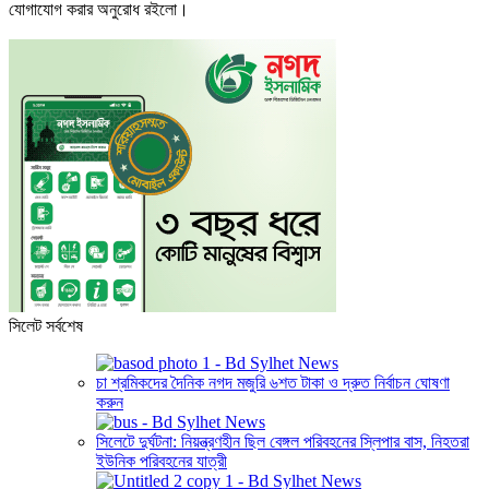
যোগাযোগ করার অনুরোধ রইলো।
সিলেট সর্বশেষ
চা শ্রমিকদের দৈনিক নগদ মজুরি ৬শত টাকা ও দ্রুত নির্বাচন ঘোষণা
করুন
সিলেটে দুর্ঘটনা: নিয়ন্ত্রণহীন ছিল বেঙ্গল পরিবহনের স্লিপার বাস, নিহতরা
ইউনিক পরিবহনের যাত্রী