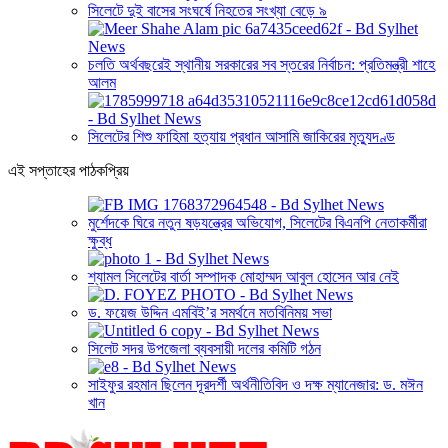
সিলেটে দুই বাসের সংঘর্ষে নিহতের সংখ্যা বেড়ে ৯
চলতি অর্থবছরেই স্থানীয় সরকারের সব স্তরের নির্বাচন: প্রতিমন্ত্রী শাহে
আলম
সিলেটের শিশু ফাহিমা হত্যায় প্রধান আসামি জাকিরের মৃত্যুদণ্ড
এই সপ্তাহের পাঠকপ্রিয়
মুর্শেদকে ঘিরে নতুন ষড়যন্ত্রের অভিযোগ, সিলেটের বিএনপি নেতাকর্মীরা
ক্ষুব্ধ
শ্যামল সিলেটের বার্তা সম্পাদক মোহাম্মদ আবুল হোসেন আর নেই
ড. ফয়েজ উদ্দিন এমবিই’র সমর্থনে মতবিনিময় সভা
সিলেট সদর উপজেলা ব্যবসায়ী দলের কমিটি গঠন
সাইফুর রহমান ছিলেন দূরদর্শী অর্থনীতিবিদ ও দক্ষ ম্যানেজার: ড. মঈন
খান