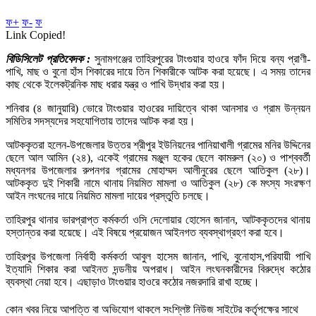
ফ+
ফ-
ফ
Link Copied!
বিডিসিলেট প্রতিবেদক :
সুনামগঞ্জের তাহিরপুরের টাংগুয়ার হাওরে ফাঁদ দিয়ে বন্য প্রাণী-
পাখি, মাছ ও বুনো হাঁস শিকারের দায়ে তিন শিকারীকে আটক করা হয়েছে। এ সময় তাদের
কাছ থেকে ইলেকট্রনিক মাছ ধরার যন্ত্র ও পাখি উদ্ধার করা হয়।
শনিবার (৪ জানুয়ারি) ভোরে টাংগুয়ার হাওরের দায়িত্বে থাকা আনসার ও গ্রাম উন্নয়ন
সমিতির সদস্যদের সহযোগিতায় তাদের আটক করা হয়।
আটককৃতরা হলেন-উপজেলার উত্তর শ্রীপুর ইউনিয়নের পানিয়াখালী গ্রামের মনির উদ্দিনের
ছেলে আল আমিন (২৪), একেই গ্রামের মঞ্জুল হকের ছেলে কামরুল (২০) ও পাশ্ববর্তী
মধ্যনগর উপজেলার রুপনগর গ্রামের মোহাম্মদ আলীনুরের ছেলে আতিকুল (২৮)।
আটককৃত দুই শিকারী নামে থানায় নিয়মিত মামলা ও আতিকুল (২৮) কে মৎস্য সংরক্ষণ
আইন লংঘনের দায়ে নিয়মিত মামলা দায়ের প্রস্তুতি চলছে।
তাহিরপুর থানার ভারপ্রাপ্ত কর্মকর্তা ওসি দেলোয়ার হোসেন জানান, আটককৃতদের থানায়
হস্তান্তর করা হয়েছে। এই বিষয়ে প্রয়োজন আইনগত ব্যবস্থাগ্রহণ করা হবে।
তাহিরপুর উপজেলা নির্বাহী কর্মকর্তা আবুল হাসেম জানান, পাখি, বুনোহাস,পরিযায়ী পাখি
ইত্যাদি শিকার করা আইনত দন্ডনীয় অপরাধ। আইন লংঘনকারীদের বিরুদ্ধে কঠোর
ব্যবস্থা নেয়া হবে। এছাড়াও টাংগুয়ার হাওরে কঠোর নজরদারি রাখা হচ্ছে।
কোন খবর নিয়ে আপত্তি বা অভিযোগ থাকলে সংশ্লিষ্ট নিউজ সাইটের কর্তৃপক্ষের সাথে