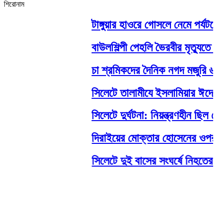
শিরোনাম
টাঙ্গুয়ার হাওরে গোসলে নেমে পর্যটকের
বাউলশিল্পী পেহলি ভৈরবীর মৃত্যুত
চা শ্রমিকদের দৈনিক নগদ মজুরি ৬শত
সিলেটে তালামীযে ইসলামিয়ার ঈদে মীল
সিলেটে দুর্ঘটনা: নিয়ন্ত্রণহীন ছিল
দিরাইয়ের মোক্তার হোসেনের ওপর সন
সিলেটে দুই বাসের সংঘর্ষে নিহতের স