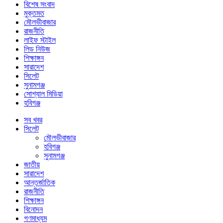
বিশেষ সংবাদ
মুক্তমত
মৌলভীবাজার
রাজনীতি
লাইফ স্টাইল
লিড নিউজ
শিক্ষাঙ্গন
সারাদেশ
সিলেট
সুনামগঞ্জ
সোশ্যাল মিডিয়া
হবিগঞ্জ
সব খবর
সিলেট
মৌলভীবাজার
হবিগঞ্জ
সুনামগঞ্জ
জাতীয়
সারাদেশ
আন্তর্জাতিক
রাজনীতি
শিক্ষাঙ্গন
বিনোদন
গণমাধ্যম