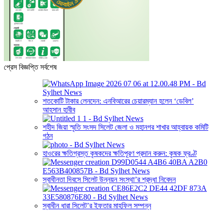
প্রেস বিজ্ঞপ্তি সর্বশেষ
শতকোটি টাকার লেনদেন: এনবিআরের চেয়ারম্যান হলেন ‘ডেবিল’
আহসান হাবীব
শহীদ জিয়া স্মৃতি সংসদ সিলেট জেলা ও মহানগর শাখার আহ্বায়ক কমিটি
গঠন
হাওরের ক্ষতিগ্রস্ত কৃষকদের ক্ষতিপূরণ প্রদান করুন: কৃষক ফ্রণ্ট
স্বাধীনতা দিবসে সিলেট উন্নয়ন সংস্থা’র শ্রদ্ধা নিবেদন
স্বাধীন ধারা সিলেট’র ইফতার মাহফিল সম্পন্ন