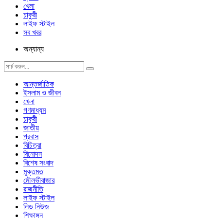
খেলা
চাকুরী
লাইফ স্টাইল
সব খবর
অন্যান্য
আন্তর্জাতিক
ইসলাম ও জীবন
খেলা
গণমাধ্যম
চাকুরী
জাতীয়
প্রবাস
বিচিত্রা
বিনোদন
বিশেষ সংবাদ
মুক্তমত
মৌলভীবাজার
রাজনীতি
লাইফ স্টাইল
লিড নিউজ
শিক্ষাঙ্গন