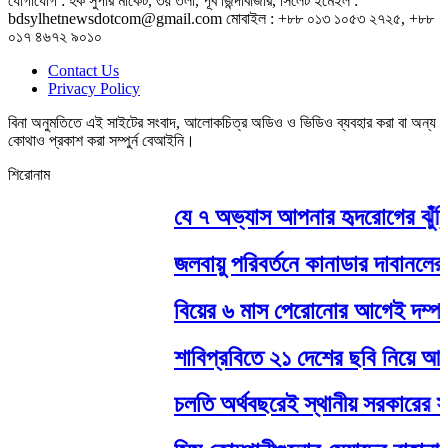
যোগাযোগ : হক সুপার মার্কেট, ৩য় তলা, পূর্ব জিন্দাবাজার, সিলেট ইমেইল :
bdsylhetnewsdotcom@gmail.com মোবাইল : +৮৮ ০১৩ ১০৫৩ ২৭২৫, +৮৮
০১৭ ৪৬৭২ ৯০১০
Contact Us
Privacy Policy
বিনা অনুমতিতে এই সাইটের সংবাদ, আলোকচিত্র অডিও ও ভিডিও ব্যবহার করা বা অন্য
কোথাও প্রকাশ করা সম্পুর্ন বেআইনি।
শিরোনাম
যে ৭ অভ্যাস আপনার হৃদরোগের ঝুঁকি 
জলবায়ু পরিবর্তনে কানাডার দাবানলের ঝু
বিয়ের ৬ মাস পেরোনোর আগেই দম্পতির ব
শাবিপ্রবিতে ২১ দেশের ছবি নিয়ে আন্তর
চলতি অর্থবছরেই স্থানীয় সরকারের সব স