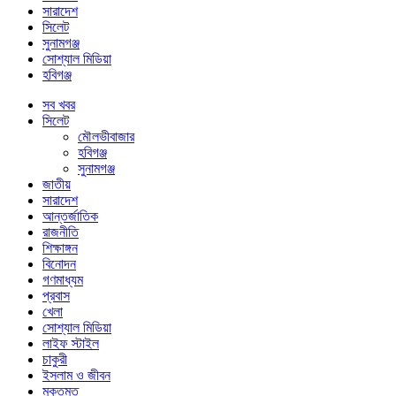
সারাদেশ
সিলেট
সুনামগঞ্জ
সোশ্যাল মিডিয়া
হবিগঞ্জ
সব খবর
সিলেট
মৌলভীবাজার
হবিগঞ্জ
সুনামগঞ্জ
জাতীয়
সারাদেশ
আন্তর্জাতিক
রাজনীতি
শিক্ষাঙ্গন
বিনোদন
গণমাধ্যম
প্রবাস
খেলা
সোশ্যাল মিডিয়া
লাইফ স্টাইল
চাকুরী
ইসলাম ও জীবন
মুক্তমত