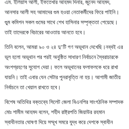
এম. ইলিয়াস আলী, ইফতেখার আহমদ দিনার, জুনেদ আহমদ,
আনসার আলী সহ আমাদের গুম হওয়া নেতাকর্মীদের ফিরে পাইনি।
গুুম কমিশন সকল গুমের সাথে শেখ হাসিনার সম্পৃক্ততা পেয়েছে।
তাই তাদেরকে বিচারের আওতায় আনতে হবে।
তিনি বলেন, আমরা ৯০ ও ২৪ দু’টি গণ অভূথান দেখেছি‌।নব্বই এর
ভূল হলো অভূথান পর পরই অনুষ্ঠিত সাধারণ নির্বাচনে স্বৈরাচারকে
অংশগ্রহণের সুযোগ দেয়া। ফলে অভূথানের ফলাফলকে ধরে রাখা
যায়নি। তাই এবার যেন সেটার পুনরাবৃত্তি না হয়। আগামী জাতীয়
নির্বাচনে তা খেয়াল রাখতে হবে।
বিশেষ অতিথির বক্তব্যে সিলেট জেলা বিএনপির সাংগঠনিক সম্পাদক
মোঃ শামীম আহমদ বলেন, শহীদ রাষ্ট্রপতি জিয়াউর রহমান
স্বাধীনতার ঘোষণা দিয়ে সম্মূখ সমরে যুদ্ধ করে দেশকে স্বাধীন